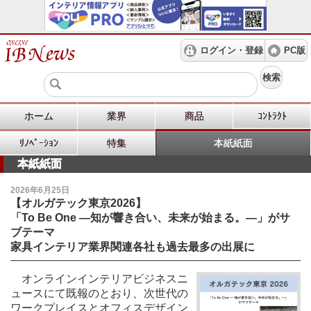
ログイン・登録
PC版
検索
ホーム
業界
商品
ｺﾝﾄﾗｸﾄ
ﾘﾉﾍﾞｰｼｮﾝ
特集
本紙紙面
本紙紙面
2026年6月25日
【オルガテック東京2026】
「To Be One ―知が響き合い、未来が始まる。―」がサ
ブテーマ
家具インテリア業界関連各社も過去最多の出展に
オンラインインテリアビジネスニ
ュースにて既報のとおり、次世代の
ワークプレイスとオフィスデザイン