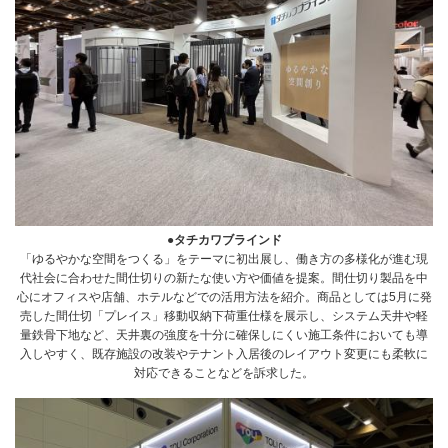
●タチカワブラインド
「ゆるやかな空間をつくる」をテーマに初出展し、働き方の多様化が進む現
代社会に合わせた間仕切りの新たな使い方や価値を提案。間仕切り製品を中
心にオフィスや店舗、ホテルなどでの活用方法を紹介。商品としては5月に発
売した間仕切「プレイス」移動収納下荷重仕様を展示し、システム天井や軽
量鉄骨下地など、天井裏の強度を十分に確保しにくい施工条件においても導
入しやすく、既存施設の改装やテナント入居後のレイアウト変更にも柔軟に
対応できることなどを訴求した。