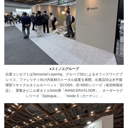
●スミノエグループ
出展コンセプトはSensorial Layering、グループ3社によるオフィスワークプ
レイス、ファシリティ向け内装材のトータル提案を展開。出展品目は水平循
環型リサイクルタイルカーペット「ECOS®」iD-5600シリーズ（発売時期未
定）、置敷きビニル床タイル5mm厚「AVANCERA FLOOR」、オーダーラグ
シリーズ「Epilogue」、「mode S（カーテン）」