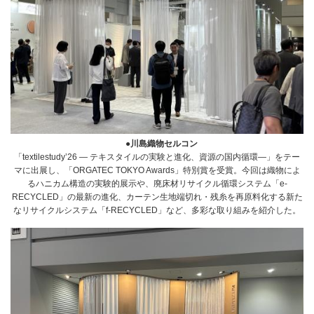
●川島織物セルコン
「textilestudy’26 ― テキスタイルの実験と進化、資源の国内循環―」をテー
マに出展し、「ORGATEC TOKYO Awards」特別賞を受賞。今回は織物によ
るハニカム構造の実験的展示や、廃床材リサイクル循環システム「e-
RECYCLED」の最新の進化、カーテン生地端切れ・残糸を再原料化する新た
なリサイクルシステム「f-RECYCLED」など、多彩な取り組みを紹介した。