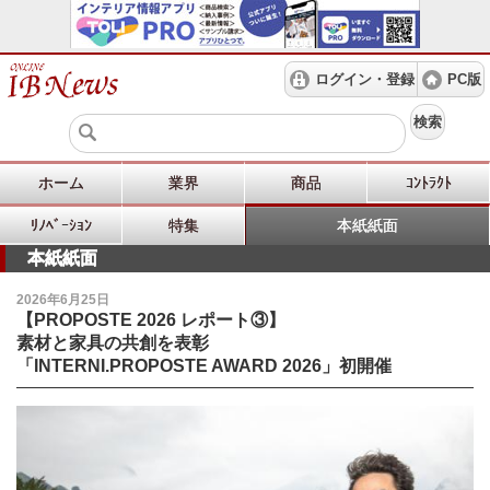
ログイン・登録
PC版
検索
ホーム
業界
商品
ｺﾝﾄﾗｸﾄ
ﾘﾉﾍﾞｰｼｮﾝ
特集
本紙紙面
本紙紙面
2026年6月25日
【PROPOSTE 2026 レポート③】
素材と家具の共創を表彰
「INTERNI.PROPOSTE AWARD 2026」初開催