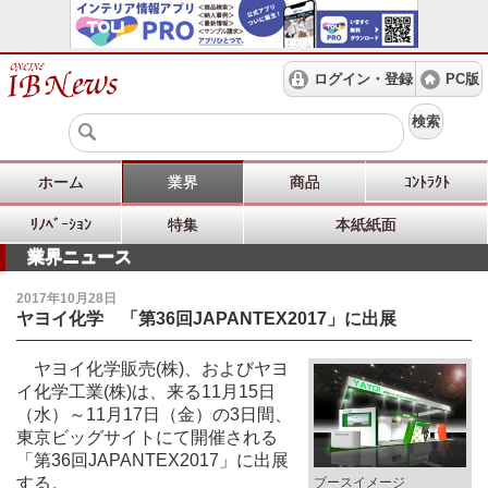
ログイン・登録
PC版
検索
ホーム
業界
商品
ｺﾝﾄﾗｸﾄ
ﾘﾉﾍﾞｰｼｮﾝ
特集
本紙紙面
業界ニュース
2017年10月28日
ヤヨイ化学 「第36回JAPANTEX2017」に出展
ヤヨイ化学販売(株)、およびヤヨ
イ化学工業(株)は、来る11月15日
（水）～11月17日（金）の3日間、
東京ビッグサイトにて開催される
「第36回JAPANTEX2017」に出展
する。
ブースイメージ