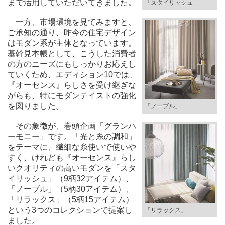
まで活用していただいてきました。
「スタイリッシュ」
一方、市場環境を見てみますと、
ご承知の通り、昨今の住宅デザイン
はモダン系が主体となっています。
基幹見本帳として、こうした消費者
の方のニーズにもしっかりお応えし
ていくため、エディション10では、
『オーセンス』らしさを受け継ぎな
がらも、特にモダンテイストの強化
を図りました。
「ノーブル」
その象徴が、巻頭企画「グランハ
ーモニー」です。「光と糸の調和」
をテーマに、繊細な糸使いで使いや
すく、けれども『オーセンス』らし
いクオリティの高いモダンを「スタ
イリッシュ」（9柄32アイテム）、
「ノーブル」（5柄30アイテム）、
「リラックス」（5柄15アイテム）
という3つのコレクションで提案し
「リラックス」
ました。