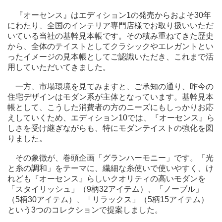
『オーセンス』はエディション1の発売からおよそ30年
にわたり、全国のインテリア専門店様でお取り扱いいただ
いている当社の基幹見本帳です。その積み重ねてきた歴史
から、全体のテイストとしてクラシックやエレガントとい
ったイメージの見本帳としてご認識いただき、これまで活
用していただいてきました。
一方、市場環境を見てみますと、ご承知の通り、昨今の
住宅デザインはモダン系が主体となっています。基幹見本
帳として、こうした消費者の方のニーズにもしっかりお応
えしていくため、エディション10では、『オーセンス』ら
しさを受け継ぎながらも、特にモダンテイストの強化を図
りました。
その象徴が、巻頭企画「グランハーモニー」です。「光
と糸の調和」をテーマに、繊細な糸使いで使いやすく、け
れども『オーセンス』らしいクオリティの高いモダンを
「スタイリッシュ」（9柄32アイテム）、「ノーブル」
（5柄30アイテム）、「リラックス」（5柄15アイテム）
という3つのコレクションで提案しました。