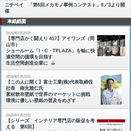
ニチベイ 「第6回メカモノ事例コンテスト」8／3より開
催
本紙紙面
2026年7月25日
【専門店かく闘えり 417】アイワンズ（岡
山市）
ショールーム「I・C・TPLAZA」を軸に快
適空間の循環を目指す
生活空間創造企業に
2026年7月25日
【この人に聞く】富士工業(株)代表取締役
社長 南光雅仁氏
素材散布壁紙で世界のマーケットに挑戦
環境に優しい壁紙の普及をめざす
2026年7月25日
【シリーズ インテリア専門店の販促を考
える 第6回】