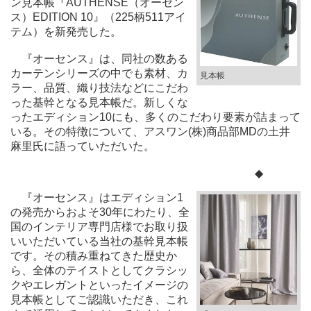
ン見本帳『AUTHENSE（オーセン
ス）EDITION 10』（225柄511アイ
テム）を新発売した。
『オーセンス』は、同社の数ある
カーテンシリーズの中でも素材、カ
見本帳
ラー、品質、織り技法などにこだわ
った基幹となる見本帳だ。新しくな
ったエディション10にも、多くのこだわり要素が詰まって
いる。その特徴について、アスワン(株)商品部MDの土井
麻里氏に語っていただいた。
◆
『オーセンス』はエディション1
の発売からおよそ30年にわたり、全
国のインテリア専門店様でお取り扱
いいただいている当社の基幹見本帳
です。その積み重ねてきた歴史か
ら、全体のテイストとしてクラシッ
クやエレガントといったイメージの
見本帳としてご認識いただき、これ