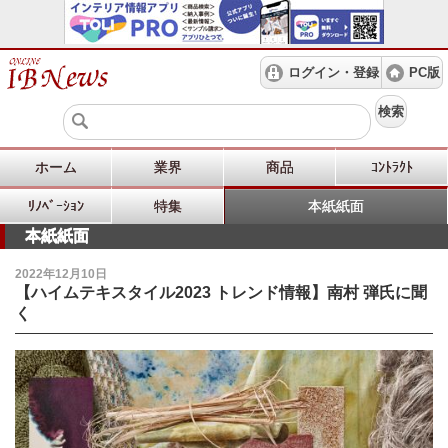
ログイン・登録
PC版
検索
ホーム
業界
商品
ｺﾝﾄﾗｸﾄ
ﾘﾉﾍﾞｰｼｮﾝ
特集
本紙紙面
本紙紙面
2022年12月10日
【ハイムテキスタイル2023 トレンド情報】南村 弾氏に聞
く