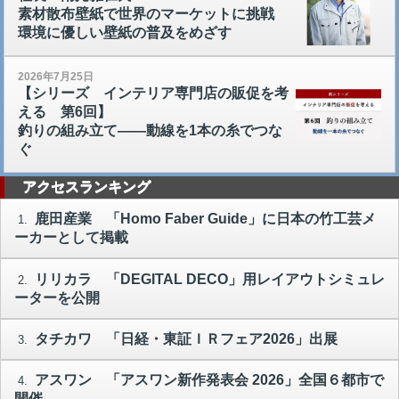
素材散布壁紙で世界のマーケットに挑戦
環境に優しい壁紙の普及をめざす
2026年7月25日
【シリーズ インテリア専門店の販促を考
える 第6回】
釣りの組み立て――動線を1本の糸でつな
ぐ
アクセスランキング
鹿田産業 「Homo Faber Guide」に日本の竹工芸メ
1.
ーカーとして掲載
リリカラ 「DEGITAL DECO」用レイアウトシミュレ
2.
ーターを公開
タチカワ 「日経・東証ＩＲフェア2026」出展
3.
アスワン 「アスワン新作発表会 2026」全国６都市で
4.
開催