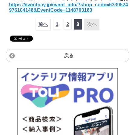
https://eventpay.jp/event_info/?shop_code=6330524
976104146&EventCode=1148703160
前へ
1
2
3
次へ
戻る