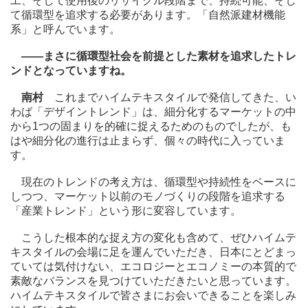
工、そして使用後のリサイクル段階まで、持続可能、そし
て循環型を追求する必要があります。「自然派建材機能
系」と呼んでいます。
――まさに循環型社会を前提とした素材を追求したトレ
ンドとなっていますね。
南村
これまでハイムテキスタイルで発信してきた、い
わば「デザイントレンド」は、細分化するマーケットの中
から1つの固まりを的確に捉えるためのものでしたが、も
はや細分化の進行は止まらず、個々の時代に入っていま
す。
現在のトレンドの考え方は、循環型や持続性をベースに
しつつ、マーケット以前のモノづくりの段階を追求する
「産業トレンド」という形に変容しています。
こうした根本的な捉え方の変化も含めて、ぜひハイムテ
キスタイルの会場に足を運んでいただき、日本にとどまっ
ていては気付けない、エコロジーとエコノミーの本質的で
素敵なバランスを見つけていただきたいと思っています。
ハイムテキスタイルで皆さまにお会いできることを楽しみ