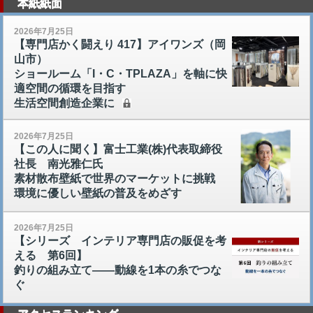
本紙紙面
2026年7月25日
【専門店かく闘えり 417】アイワンズ（岡
山市）
ショールーム「I・C・TPLAZA」を軸に快
適空間の循環を目指す
生活空間創造企業に
2026年7月25日
【この人に聞く】富士工業(株)代表取締役
社長 南光雅仁氏
素材散布壁紙で世界のマーケットに挑戦
環境に優しい壁紙の普及をめざす
2026年7月25日
【シリーズ インテリア専門店の販促を考
える 第6回】
釣りの組み立て――動線を1本の糸でつな
ぐ