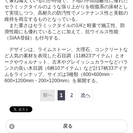
く兼ね備えているのが特徴で、下地の不陸隠蔽性に優れた
セラミックタイルのような張り上がりを樹脂系の床材とし
て実現しつつ、高耐久の防汚性でメンテナンス性と美観の
維持を両立するものとなっている。
また重さはセラミックタイルの1/4と軽量で施工性、防
滑性能にも優れていることに加えて、抗ウイルス性能
（SIAA登録）も付与する。
デザインは、ライムストーン、大理石、コンクリートな
ど人気の素材を表現した石目調（11柄23アイテム）とオ
ークやウォルナット、古木やグレイッシュカラーなどバラ
ンスの良い木目調（6柄10アイテム）など計17柄33アイテ
ムをラインナップ。サイズは3種類（600×600mm・
600×1200mm・200×1200mm）を展開する。
前へ
1
2
次へ
戻る