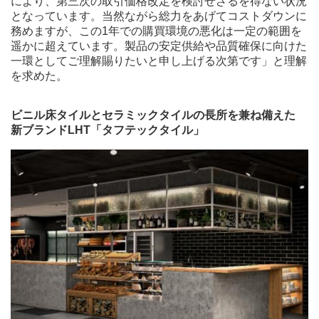
により、第三次の取引価格改定を検討せざるを得ない状況
となっています。当然ながら総力をあげてコストダウンに
務めますが、この1年での購買環境の悪化は一定の範囲を
遥かに超えています。製品の安定供給や品質確保に向けた
一環としてご理解賜りたいと申し上げる次第です」と理解
を求めた。
ビニル床タイルとセラミックタイルの長所を兼ね備えた
新ブランドLHT「タフテックタイル」