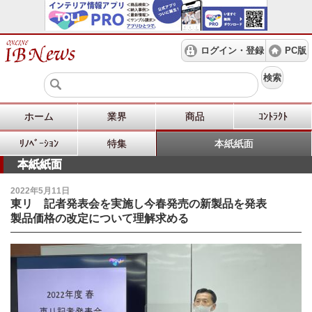
ログイン・登録
PC版
検索
ホーム
業界
商品
ｺﾝﾄﾗｸﾄ
ﾘﾉﾍﾞｰｼｮﾝ
特集
本紙紙面
本紙紙面
2022年5月11日
東リ 記者発表会を実施し今春発売の新製品を発表
製品価格の改定について理解求める