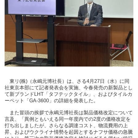
東リ(株)（永嶋元博社長）は、さる4月27日（水）に同
社東京本部にて記者発表会を実施、今春発売の新製品とし
て新ブランドLHT「タフテックタイル」、およびタイルカ
ーペット「GA-3600」の詳細を発表した。
また冒頭の挨拶で永嶋元博社長は製品価格改定について
言及、「異例ともいえる同一年度内での2度の価格改定を
打ち出しましたが、さらなる調達コスト、物流費用の上
昇、およびウクライナ情勢を起因とするナフサ価格の急騰