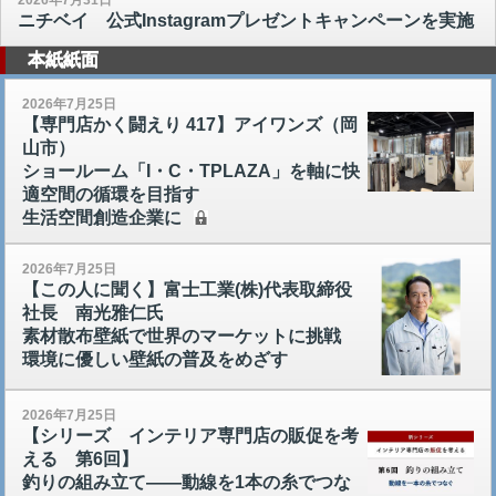
ニチベイ 公式Instagramプレゼントキャンペーンを実施
本紙紙面
2026年7月25日
【専門店かく闘えり 417】アイワンズ（岡
山市）
ショールーム「I・C・TPLAZA」を軸に快
適空間の循環を目指す
生活空間創造企業に
2026年7月25日
【この人に聞く】富士工業(株)代表取締役
社長 南光雅仁氏
素材散布壁紙で世界のマーケットに挑戦
環境に優しい壁紙の普及をめざす
2026年7月25日
【シリーズ インテリア専門店の販促を考
える 第6回】
釣りの組み立て――動線を1本の糸でつな