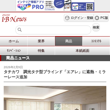
ログイン・登録
PC版
検索
ホーム
業界
商品
ｺﾝﾄﾗｸﾄ
ﾘﾉﾍﾞｰｼｮﾝ
特集
本紙紙面
商品ニュース
2026年2月9日
タチカワ 調光タテ型ブラインド「エアレ」に遮熱・ミラ
ーレース追加