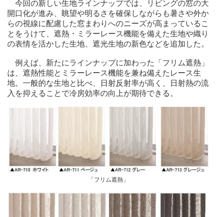
今回の新しい生地ラインナップでは、リビングの窓の大
開口化が進み、眺望や明るさを確保しながらも暑さや外か
らの視線に配慮した窓まわりへのニーズが高まっているこ
とをうけて、遮熱・ミラーレース機能を備えた生地や織り
の表情を活かした生地、遮光生地の新色などを追加した。
例えば、新たにラインナップに加わった「フリム遮熱」
は、遮熱性能とミラーレース機能を兼ね備えたレース生
地。一般的な生地と比べ、日射反射率が高く、日射熱の流
入を抑えることで冷房効率の向上が期待できる。
「フリム遮熱」