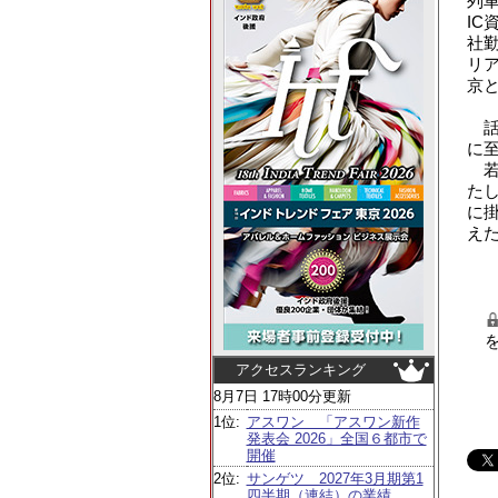
列
I
社
リ
京
話
に
若
た
に
え
アクセスランキング
8月7日 17時00分更新
1位:
アスワン 「アスワン新作
発表会 2026」全国６都市で
開催
2位:
サンゲツ 2027年3月期第1
四半期（連結）の業績