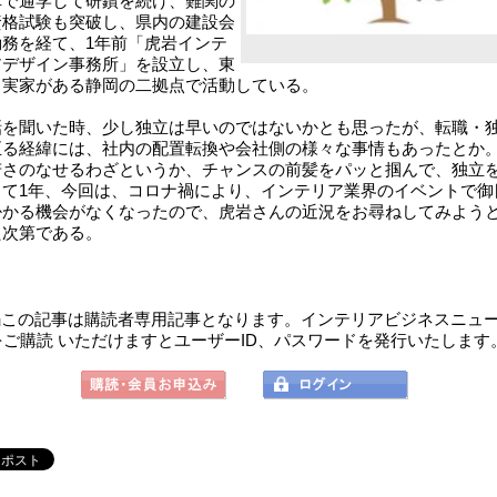
車で通学して研鑽を続け、難関の
C資格試験も突破し、県内の建設会
勤務を経て、1年前「虎岩インテ
アデザイン事務所」を設立し、東
と実家がある静岡の二拠点で活動している。
を聞いた時、少し独立は早いのではないかとも思ったが、転職・
至る経緯には、社内の配置転換や会社側の様々な事情もあったとか
さのなせるわざというか、チャンスの前髪をパッと掴んで、独立
して1年、今回は、コロナ禍により、インテリア業界のイベントで御
掛かる機会がなくなったので、虎岩さんの近況をお尋ねしてみよう
た次第である。
この記事は購読者専用記事となります。インテリアビジネスニュ
をご購読 いただけますとユーザーID、パスワードを発行いたします