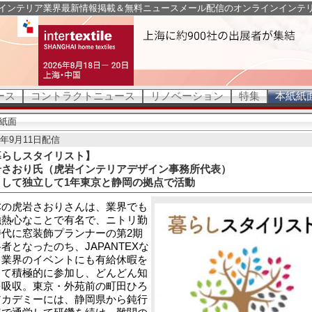
インテリア業界最新情報掲載＆無料ニュースメール配信のオンラインインテ
ース
コントラクトニュース
リノベーション
特集
本紙紙
紙面
21年9月11日配信
暮らしスタイリスト】
岩さおり氏（虎岩インテリアデザイン事務所代表）
として独立して1年東京と静岡の拠点で活動
Cの虎岩さおりさんは、業界でも
強熱心なことで有名で、ニトリ勤
時代に窓装飾プランナーの第2期
者となったのち、JAPANTEXな
、業界のイベントにも有給休暇を
って積極的に参加し、どんどん知
を吸収。東京・外苑前の町田ひろ
アカデミーには、静岡県から鈍行