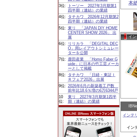
本
3位:
トーソー 2027年3月期第1
四半期（連結）の業績
4位:
タチカワ 2026年12月期第2
四半期（連結）の業績
5位:
東リ 「JAPAN DIY HOME
CENTER SHOW 2026」 出
イン
展
6位:
リリカラ 「DEGITAL DEC
O」用レイアウトシミュレー
ターを公開
7位:
鹿田産業 「Homo Faber G
uide」に日本の竹工芸メーカ
ーとして掲載
8位:
タチカワ 「日経・東証Ｉ
Ｒフェア2026」出展
9位:
2026年6月の新築着工戸数
前年比18.6％増の6万6344戸
10
東リ 2027年3月期第1四半
位:
期（連結）の業績
IB
インテ
イン