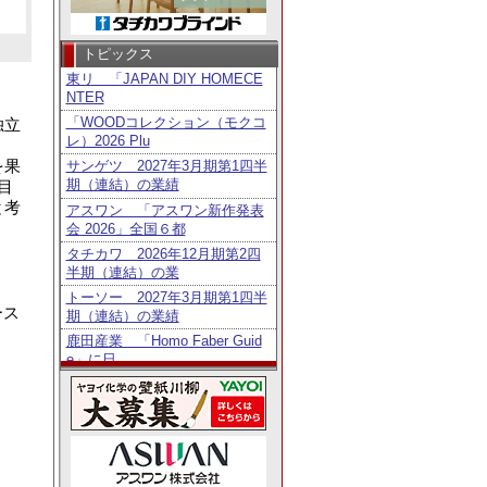
トピックス
東リ 「JAPAN DIY HOMECE
NTER
「WOODコレクション（モクコ
独立
レ）2026 Plu
。
を果
サンゲツ 2027年3月期第1四半
期（連結）の業績
目
と考
アスワン 「アスワン新作発表
会 2026」全国６都
タチカワ 2026年12月期第2四
半期（連結）の業
トーソー 2027年3月期第1四半
ース
期（連結）の業績
。
鹿田産業 「Homo Faber Guid
e」に日
タチカワ 「日経・東証ＩＲフ
ェア2026」出展
リリカラ 「DEGITAL DECO」
用レイアウト
ニチベイ 「第6回メカモノ事