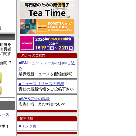
例コンテスト」8／3よ
動向を
消費者
に関す
IBNからのご案内
新聞で
■IBNニュースメールのお申し込
み
業界最新ニュースを配信(無料)
■ニュースリリースの投稿
貴社の最新情報をご投稿下さい
■WEB広告の掲載
広告仕様、及び料金ついて
ュース
業務情報
■リンク集
信中！