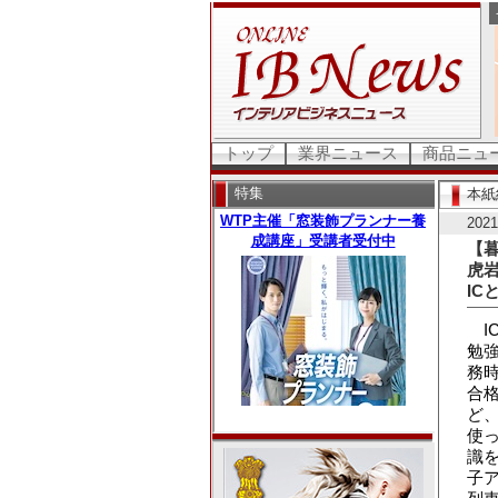
トップ
業界ニュース
商品ニュ
特集
本紙
20
【
虎
IC
I
勉
務
合格
ど
使
識
子