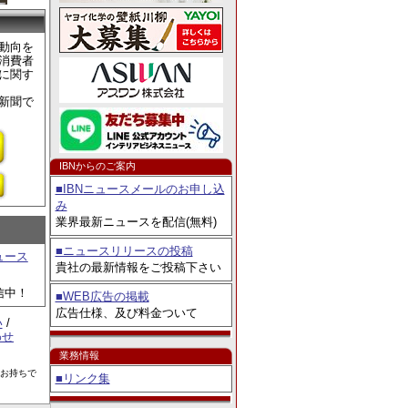
ェア2026」出展
動向を
消費者
に関す
新聞で
IBNからのご案内
■IBNニュースメールのお申し込
み
業界最新ニュースを配信(無料)
■ニュースリリースの投稿
ュース
貴社の最新情報をご投稿下さい
信中！
■WEB広告の掲載
広告仕様、及び料金ついて
い
/
わせ
業務情報
をお持ちで
■リンク集