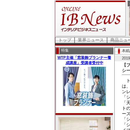
トップ
業界ニュース
商品ニュ
特集
本紙
201
【
シ
ト
は
ン
「
「
ト
ー
「
「