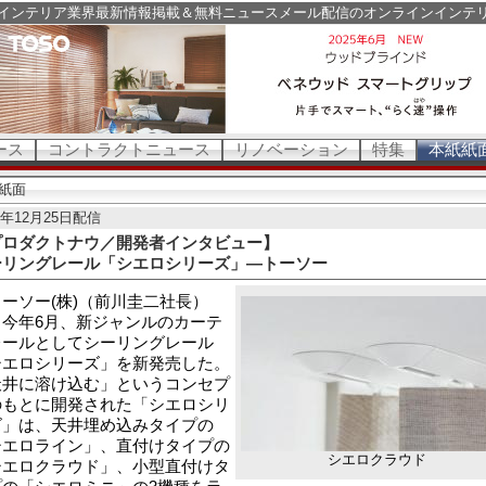
インテリア業界最新情報掲載＆無料ニュースメール配信のオンラインインテ
ース
コントラクトニュース
リノベーション
特集
本紙紙
紙面
9年12月25日配信
プロダクトナウ／開発者インタビュー】
ーリングレール「シエロシリーズ」―トーソー
ーソー(株)（前川圭二社長）
、今年6月、新ジャンルのカーテ
レールとしてシーリングレール
シエロシリーズ」を新発売した。
天井に溶け込む」というコンセプ
のもとに開発された「シエロシリ
ズ」は、天井埋め込みタイプの
シエロライン」、直付けタイプの
シエロクラウド
シエロクラウド」、小型直付けタ