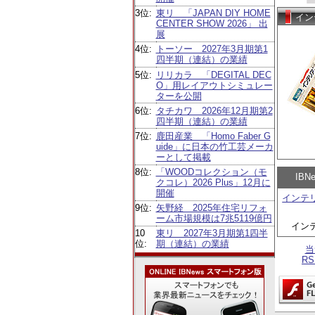
3位:
東リ 「JAPAN DIY HOME
イン
CENTER SHOW 2026」 出
展
4位:
トーソー 2027年3月期第1
四半期（連結）の業績
5位:
リリカラ 「DEGITAL DEC
O」用レイアウトシミュレー
ターを公開
6位:
タチカワ 2026年12月期第2
四半期（連結）の業績
7位:
鹿田産業 「Homo Faber G
uide」に日本の竹工芸メーカ
ーとして掲載
8位:
「WOODコレクション（モ
IB
クコレ）2026 Plus」12月に
開催
インテ
9位:
矢野経 2025年住宅リフォ
ーム市場規模は7兆5119億円
イン
10
東リ 2027年3月期第1四半
位:
期（連結）の業績
当
R