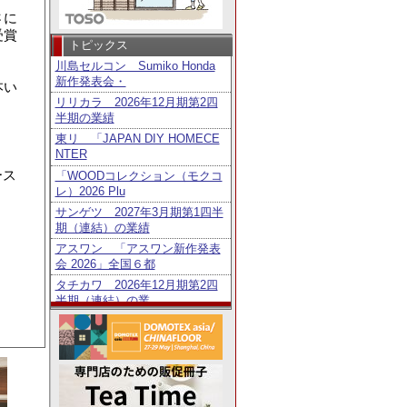
さに
受賞
トピックス
川島セルコン Sumiko Honda
新作発表会・
本い
リリカラ 2026年12月期第2四
半期の業績
東リ 「JAPAN DIY HOMECE
NTER
ース
「WOODコレクション（モクコ
レ）2026 Plu
。
サンゲツ 2027年3月期第1四半
期（連結）の業績
アスワン 「アスワン新作発表
会 2026」全国６都
タチカワ 2026年12月期第2四
半期（連結）の業
トーソー 2027年3月期第1四半
期（連結）の業績
鹿田産業 「Homo Faber Guid
e」に日
タチカワ 「日経・東証ＩＲフ