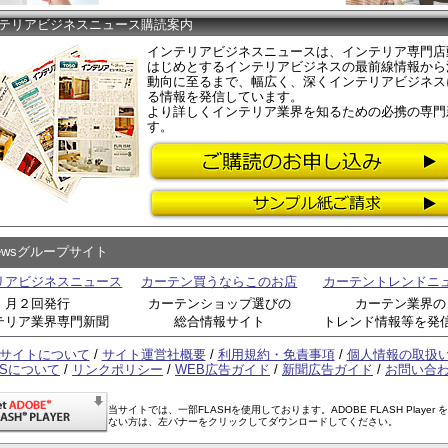
テリアビジネスニュース購読案内
インテリアビジネスニュースは、インテリア専門店
はじめとするインテリアビジネスの最前線情報から
動向に至るまで、幅広く、深くインテリアビジネス
る情報を発信しています。
より詳しくインテリア業界を知るための必携の専門
す。
Newsグループサイト
リアビジネスニュース
カーテン買うならこのお店
カーテントレンドニ
月２回発行
カーテンショップ選びの
カーテン業界の
テリア業界専門新聞
総合情報サイト
トレンド情報等を発
サイトについて
/
サイト運営社概要
/
利用規約・免責事項
/
個人情報の取扱
SSについて
/
リンクポリシー
/
WEB広告ガイド
/
新聞広告ガイド
/
お問い合
当サイトでは、一部FLASHを使用しております。ADOBE FLASH Player 
ない方は、左バナーをクリックしてダウンロードしてください。