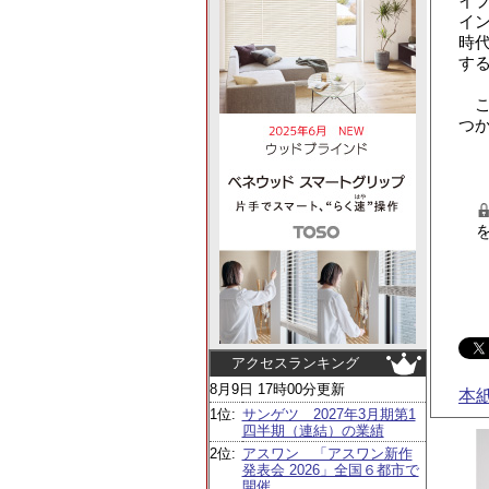
イ
イ
時
す
こ
つ
アクセスランキング
8月9日 17時00分更新
本
1位:
サンゲツ 2027年3月期第1
四半期（連結）の業績
2位:
アスワン 「アスワン新作
発表会 2026」全国６都市で
開催