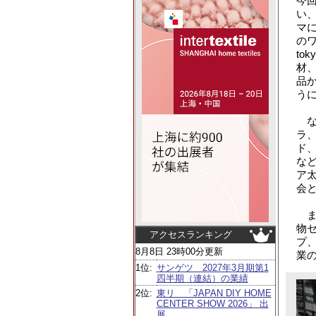
今回
い
マ
のワ
to
材
品
う
な
ラ
ド
な
ア
会
ま
物
アクセスランキング
プ
8月8日 23時00分更新
業
1位:
サンゲツ 2027年3月期第1
四半期（連結）の業績
2位:
東リ 「JAPAN DIY HOME
CENTER SHOW 2026」 出
展