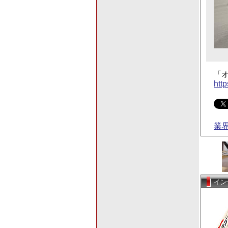
「オ
htt
業
イン