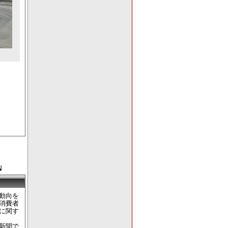
動向を
消費者
に関す
新聞で