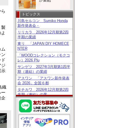
から
トピックス
川島セルコン Sumiko Honda
新作発表会・
、製
リリカラ 2026年12月期第2四
のよ
半期の業績
東リ 「JAPAN DIY HOMECE
NTER
カム
ラン
「WOODコレクション（モクコ
ンド
レ）2026 Plu
アジ
サンゲツ 2027年3月期第1四半
展示
期（連結）の業績
アスワン 「アスワン新作発表
会 2026」全国６都
島織
タチカワ 2026年12月期第2四
ルー
半期（連結）の業
連企
トーソー 2027年3月期第1四半
期（連結）の業績
鹿田産業 「Homo Faber Guid
e」に日
タチカワ 「日経・東証ＩＲフ