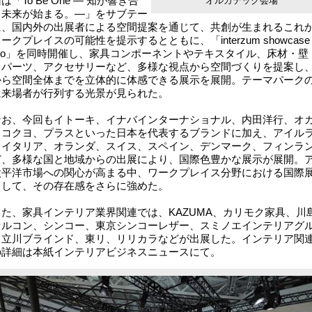
は「To Be One ― 知が響き合
オルガテック会場
、未来が始まる。―」をサブテー
に、国内外の出展者による空間提案を通じて、共創が生まれるこれ
ークプレイスの可能性を提示するとともに、「interzum showcase
kyo」を同時開催し、家具コンポーネントやテキスタイル、床材・壁
、パーツ、アクセサリーなど、多様な視点から空間づくりを提案し
から空間全体までを立体的に体感できる展示を展開。テーマパーク
に来場者が行列する光景が見られた。
お、今回もイトーキ、イナバインターナショナル、内田洋行、オ
、コクヨ、プラスといった日本を代表するブランドに加え、アイル
、イタリア、オランダ、スイス、スペイン、デンマーク、フィンラ
ど、多様な国と地域からの出展により、国際色豊かな展示が展開。
太平洋市場への関心が高まる中、ワークプレイス分野における国際
として、その存在感をさらに強めた。
た、家具インテリア業界関連では、KAZUMA、カリモク家具、川
セルコン、シンコー、東京シンコーレザー、スミノエインテリアグ
、立川ブラインド、東リ、リリカラなどが出展した。インテリア関
の詳細は本紙インテリアビジネスニュースにて。