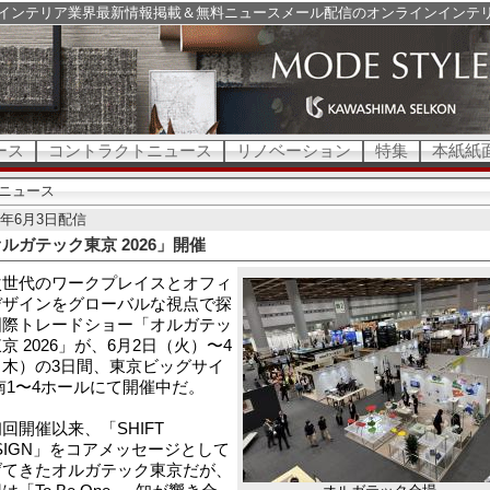
インテリア業界最新情報掲載＆無料ニュースメール配信のオンラインインテ
ース
コントラクトニュース
リノベーション
特集
本紙紙
ニュース
26年6月3日配信
ルガテック東京 2026」開催
世代のワークプレイスとオフィ
デザインをグローバルな視点で探
国際トレードショー「オルガテッ
京 2026」が、6月2日（火）〜4
（木）の3日間、東京ビッグサイ
南1〜4ホールにて開催中だ。
開催以来、「SHIFT
SIGN」をコアメッセージとして
げてきたオルガテック東京だが、