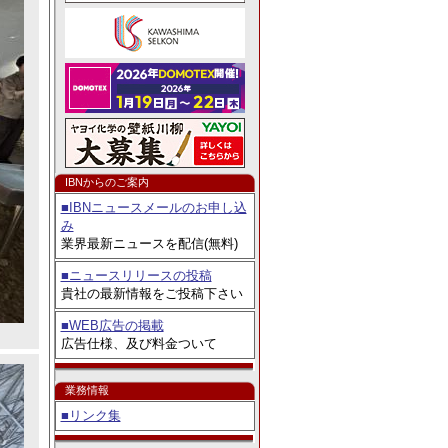
ェア2026」出展
IBNからのご案内
■IBNニュースメールのお申し込
み
業界最新ニュースを配信(無料)
■ニュースリリースの投稿
貴社の最新情報をご投稿下さい
■WEB広告の掲載
広告仕様、及び料金ついて
業務情報
■リンク集