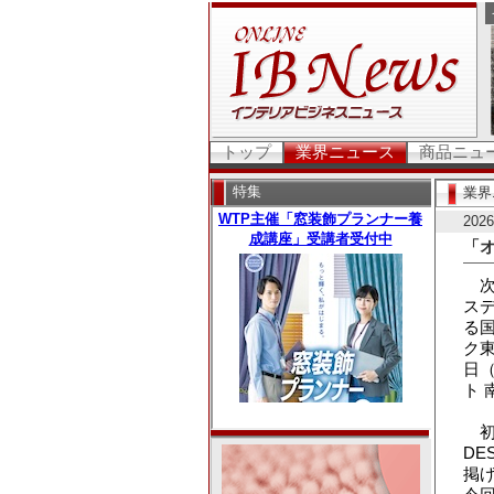
トップ
業界ニュース
商品ニュ
特集
業界
20
「オ
次
ス
る
ク東
日
ト 
初回
DE
掲