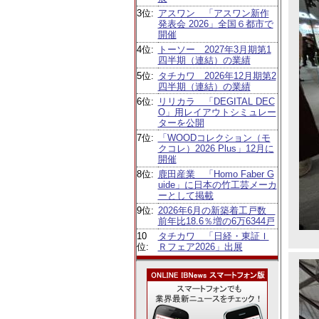
3位:
アスワン 「アスワン新作
発表会 2026」全国６都市で
開催
4位:
トーソー 2027年3月期第1
四半期（連結）の業績
5位:
タチカワ 2026年12月期第2
四半期（連結）の業績
6位:
リリカラ 「DEGITAL DEC
O」用レイアウトシミュレー
ターを公開
7位:
「WOODコレクション（モ
クコレ）2026 Plus」12月に
開催
8位:
鹿田産業 「Homo Faber G
uide」に日本の竹工芸メーカ
ーとして掲載
9位:
2026年6月の新築着工戸数
前年比18.6％増の6万6344戸
10
タチカワ 「日経・東証Ｉ
位:
Ｒフェア2026」出展