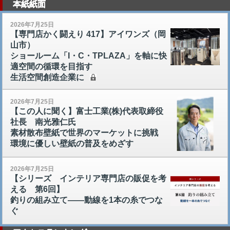
本紙紙面
2026年7月25日
【専門店かく闘えり 417】アイワンズ（岡
山市）
ショールーム「I・C・TPLAZA」を軸に快
適空間の循環を目指す
生活空間創造企業に
2026年7月25日
【この人に聞く】富士工業(株)代表取締役
社長 南光雅仁氏
素材散布壁紙で世界のマーケットに挑戦
環境に優しい壁紙の普及をめざす
2026年7月25日
【シリーズ インテリア専門店の販促を考
える 第6回】
釣りの組み立て――動線を1本の糸でつな
ぐ