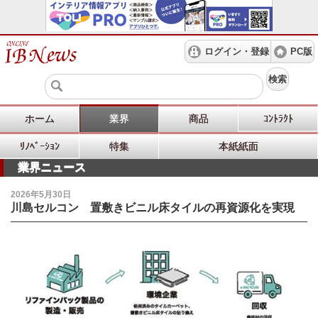
ログイン・登録
PC版
検索
ホーム
業界
商品
ｺﾝﾄﾗｸﾄ
ﾘﾉﾍﾞｰｼｮﾝ
特集
本紙紙面
業界ニュース
2026年5月30日
川島セルコン 置敷きビニル床タイルの再資源化を実現