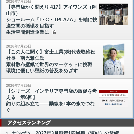
2026年7月25日
【専門店かく闘えり 417】アイワンズ（岡
山市）
ショールーム「I・C・TPLAZA」を軸に快
適空間の循環を目指す
生活空間創造企業に
2026年7月25日
【この人に聞く】富士工業(株)代表取締役
社長 南光雅仁氏
素材散布壁紙で世界のマーケットに挑戦
環境に優しい壁紙の普及をめざす
2026年7月25日
【シリーズ インテリア専門店の販促を考
える 第6回】
釣りの組み立て――動線を1本の糸でつな
ぐ
アクセスランキング
サンゲツ 2027年3月期第1四半期（連結）の業績
1.