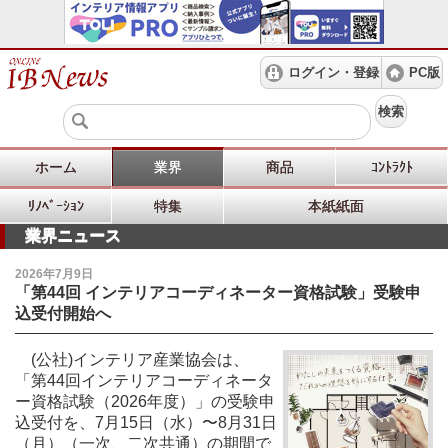
ログイン・登録
PC版
検索
ホーム
業界
商品
ｺﾝﾄﾗｸﾄ
ﾘﾉﾍﾞｰｼｮﾝ
特集
本紙紙面
業界ニュース
2026年7月9日
「第44回 インテリアコーディネーター資格試験」受験申
込受付開始へ
(公社)インテリア産業協会は、
「第44回インテリアコーディネータ
ー資格試験（2026年度）」の受験申
込受付を、7月15日（水）〜8月31日
（月）（一次、二次共通）の期間で