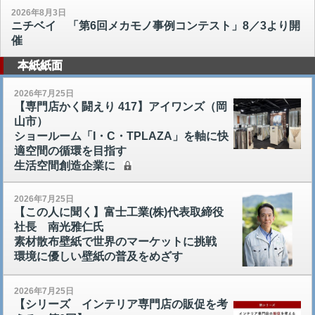
2026年8月3日
ニチベイ 「第6回メカモノ事例コンテスト」8／3より開
催
本紙紙面
2026年7月25日
【専門店かく闘えり 417】アイワンズ（岡
山市）
ショールーム「I・C・TPLAZA」を軸に快
適空間の循環を目指す
生活空間創造企業に
2026年7月25日
【この人に聞く】富士工業(株)代表取締役
社長 南光雅仁氏
素材散布壁紙で世界のマーケットに挑戦
環境に優しい壁紙の普及をめざす
2026年7月25日
【シリーズ インテリア専門店の販促を考