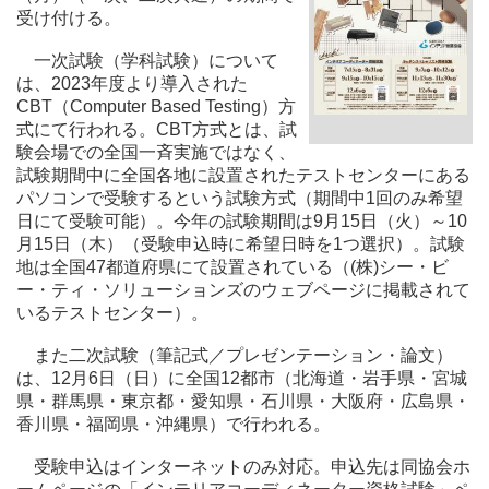
受け付ける。
一次試験（学科試験）について
は、2023年度より導入された
CBT（Computer Based Testing）方
式にて行われる。CBT方式とは、試
験会場での全国一斉実施ではなく、
試験期間中に全国各地に設置されたテストセンターにある
パソコンで受験するという試験方式（期間中1回のみ希望
日にて受験可能）。今年の試験期間は9月15日（火）～10
月15日（木）（受験申込時に希望日時を1つ選択）。試験
地は全国47都道府県にて設置されている（(株)シー・ビ
ー・ティ・ソリューションズのウェブページに掲載されて
いるテストセンター）。
また二次試験（筆記式／プレゼンテーション・論文）
は、12月6日（日）に全国12都市（北海道・岩手県・宮城
県・群馬県・東京都・愛知県・石川県・大阪府・広島県・
香川県・福岡県・沖縄県）で行われる。
受験申込はインターネットのみ対応。申込先は同協会ホ