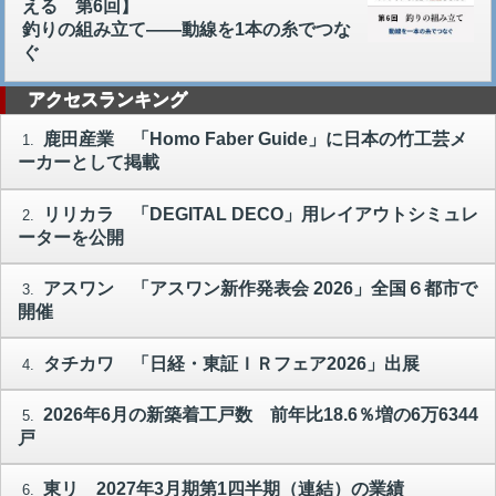
える 第6回】
釣りの組み立て――動線を1本の糸でつな
ぐ
アクセスランキング
鹿田産業 「Homo Faber Guide」に日本の竹工芸メ
1.
ーカーとして掲載
リリカラ 「DEGITAL DECO」用レイアウトシミュレ
2.
ーターを公開
アスワン 「アスワン新作発表会 2026」全国６都市で
3.
開催
タチカワ 「日経・東証ＩＲフェア2026」出展
4.
2026年6月の新築着工戸数 前年比18.6％増の6万6344
5.
戸
東リ 2027年3月期第1四半期（連結）の業績
6.