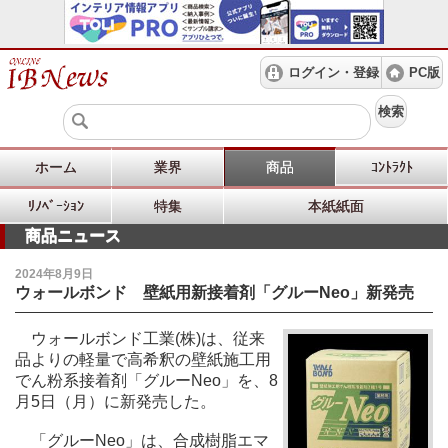
ログイン・登録
PC版
検索
ホーム
業界
商品
ｺﾝﾄﾗｸﾄ
ﾘﾉﾍﾞｰｼｮﾝ
特集
本紙紙面
商品ニュース
2024年8月9日
ウォールボンド 壁紙用新接着剤「グルーNeo」新発売
ウォールボンド工業(株)は、従来
品よりの軽量で高希釈の壁紙施工用
でん粉系接着剤「グルーNeo」を、8
月5日（月）に新発売した。
「グルーNeo」は、合成樹脂エマ