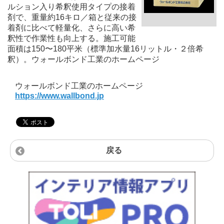
ルション入り希釈使用タイプの接着
剤で、重量約16キロ／箱と従来の接
着剤に比べて軽量化、さらに高い希
釈性で作業性も向上する。施工可能
面積は150〜180平米（標準加水量16リットル・２倍希
釈）。ウォールボンド工業のホームページ
ウォールボンド工業のホームページ
https://www.wallbond.jp
戻る