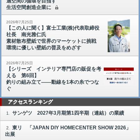
適空間の循環を目指す
生活空間創造企業に
2026年7月25日
【この人に聞く】富士工業(株)代表取締役
社長 南光雅仁氏
素材散布壁紙で世界のマーケットに挑戦
環境に優しい壁紙の普及をめざす
2026年7月25日
【シリーズ インテリア専門店の販促を考
える 第6回】
釣りの組み立て――動線を1本の糸でつな
ぐ
アクセスランキング
サンゲツ 2027年3月期第1四半期（連結）の業績
1.
東リ 「JAPAN DIY HOMECENTER SHOW 2026」
2.
出展