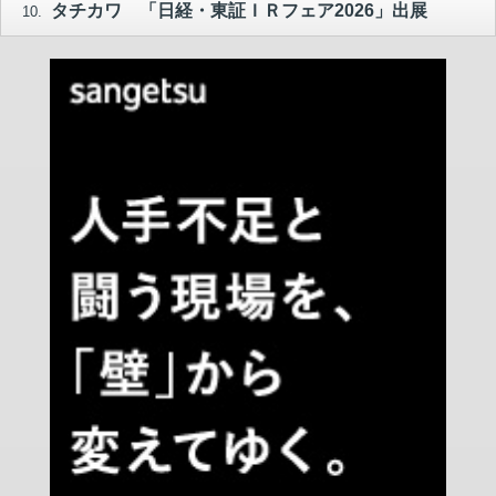
タチカワ 「日経・東証ＩＲフェア2026」出展
10.