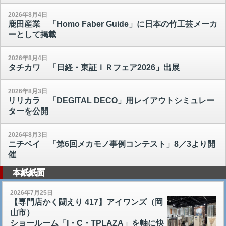
2026年8月4日
鹿田産業 「Homo Faber Guide」に日本の竹工芸メーカ
ーとして掲載
2026年8月4日
タチカワ 「日経・東証ＩＲフェア2026」出展
2026年8月3日
リリカラ 「DEGITAL DECO」用レイアウトシミュレー
ターを公開
2026年8月3日
ニチベイ 「第6回メカモノ事例コンテスト」8／3より開
催
本紙紙面
2026年7月25日
【専門店かく闘えり 417】アイワンズ（岡
山市）
ショールーム「I・C・TPLAZA」を軸に快