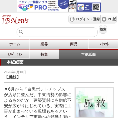
ログイン・登録
PC版
検索
ホーム
業界
商品
ｺﾝﾄﾗｸﾄ
ﾘﾉﾍﾞｰｼｮﾝ
特集
本紙紙面
本紙紙面
2026年6月10日
【風紋】
▼6月から「白黒ポテトチップス」
が店頭に並んだ。中東情勢の影響に
よるものだが、建築資材にも供給不
安が広がりはじめている。実際に工
事が止まっている現場もあるとい
う。インテリア市場への影響も避け