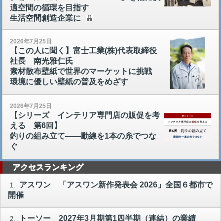
適空間の循環を目指す
生活空間創造企業に
2026年7月25日
【この人に聞く】富士工業(株)代表取締役
社長 南光雅仁氏
素材散布壁紙で世界のマーケットに挑戦
環境に優しい壁紙の普及をめざす
2026年7月25日
【シリーズ インテリア専門店の販促を考
える 第6回】
釣りの組み立て――動線を1本の糸でつな
ぐ
アクセスランキング
アスワン 「アスワン新作発表会 2026」全国６都市で
1.
開催
トーソー 2027年3月期第1四半期（連結）の業績
2.