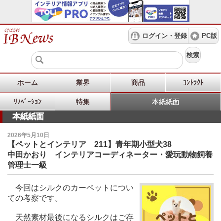
ログイン・登録
PC版
検索
ホーム
業界
商品
ｺﾝﾄﾗｸﾄ
ﾘﾉﾍﾞｰｼｮﾝ
特集
本紙紙面
本紙紙面
2026年5月10日
【ペットとインテリア 211】青年期小型犬38
中田かおり インテリアコーディネーター・愛玩動物飼養
管理士一級
今回はシルクのカーペットについ
ての考察です。
天然素材最後になるシルクはご存