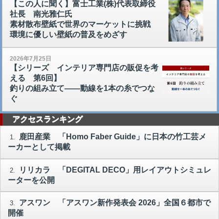
【この人に聞く】富士工業(株)代表取締役
社長 南光雅仁氏
素材散布壁紙で世界のマーケットに挑戦
環境に優しい壁紙の普及をめざす
2026年7月25日
【シリーズ インテリア専門店の販促を考
える 第6回】
釣りの組み立て――動線を1本の糸でつな
ぐ
アクセスランキング
鹿田産業 「Homo Faber Guide」に日本の竹工芸メ
1.
ーカーとして掲載
リリカラ 「DEGITAL DECO」用レイアウトシミュレ
2.
ーターを公開
アスワン 「アスワン新作発表会 2026」全国６都市で
3.
開催