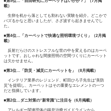
■第5位…「自由研究にカーペットはいかが？」（7月掲
載）
生卵を机から落としても割れない実験を紹介。どこかで
バズるかなと思いましたが、さざ波すら起きませんでし
た。
■第4位…「カーペットで快適な照明環境づくり」（2月掲
載）
反射だらけのストレスフルな世の中を変えるのはカーペ
ットです。おしゃれな間接照明の空間づくりにカーペット
は欠かせません。
■第3位…「防災・減災にカーペットを」（8月掲載）
インテリア業界のレジェンド、町田ひろ子先生は“美防
災”を提唱し、カーペットはその重要なエレメントの一つ
だと指摘しています。
■第2位…ダニ対策の“新常識”に注目を（6月掲載）
アレルギー関連団体の喘息治療ガイドラインから、