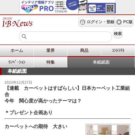
ログイン・登録
PC版
検索
ホーム
業界
商品
ｺﾝﾄﾗｸﾄ
ﾘﾉﾍﾞｰｼｮﾝ
特集
本紙紙面
本紙紙面
2024年12月27日
【連載 カーペットはすばらしい】日本カーペット工業組
合
今年 関心度が高かったテーマは？
＊プレゼント企画あり
カーペットへの期待 大きい