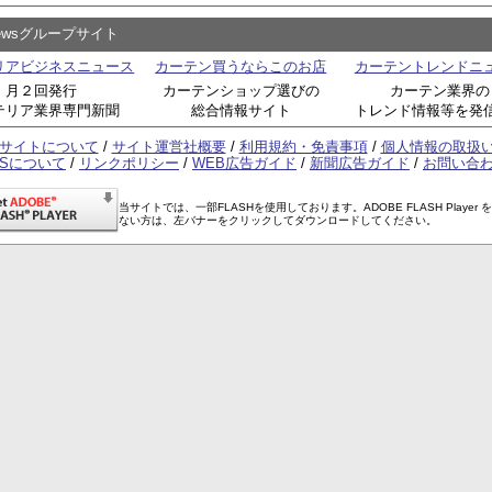
Newsグループサイト
リアビジネスニュース
カーテン買うならこのお店
カーテントレンドニ
月２回発行
カーテンショップ選びの
カーテン業界の
テリア業界専門新聞
総合情報サイト
トレンド情報等を発
サイトについて
/
サイト運営社概要
/
利用規約・免責事項
/
個人情報の取扱
SSについて
/
リンクポリシー
/
WEB広告ガイド
/
新聞広告ガイド
/
お問い合
当サイトでは、一部FLASHを使用しております。ADOBE FLASH Player 
ない方は、左バナーをクリックしてダウンロードしてください。