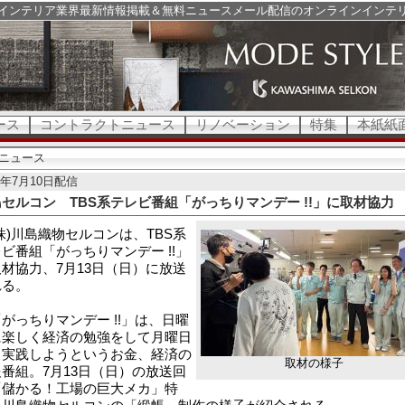
インテリア業界最新情報掲載＆無料ニュースメール配信のオンラインインテ
ース
コントラクトニュース
リノベーション
特集
本紙紙
ニュース
25年7月10日配信
セルコン TBS系テレビ番組「がっちりマンデー !!」に取材協力
)川島織物セルコンは、TBS系
ビ番組「がっちりマンデー !!」
材協力、7月13日（日）に放送
れる。
っちりマンデー !!」は、日曜
に楽しく経済の勉強をして月曜日
ら実践しようというお金、経済の
取材の様子
番組。7月13日（日）の放送回
「儲かる！工場の巨大メカ」特