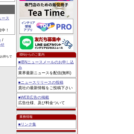
例コンテスト」8／3よ
ュース
信中！
い
/
わせ
IBNからのご案内
をお持ちで
■IBNニュースメールのお申し込
み
業界最新ニュースを配信(無料)
■ニュースリリースの投稿
貴社の最新情報をご投稿下さい
■WEB広告の掲載
広告仕様、及び料金ついて
業務情報
■リンク集