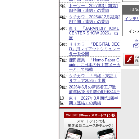
3位:
トーソー 2027年3月期第1
IB
四半期（連結）の業績
4位:
タチカワ 2026年12月期第2
インテ
四半期（連結）の業績
5位:
東リ 「JAPAN DIY HOME
イン
CENTER SHOW 2026」 出
展
当
6位:
リリカラ 「DEGITAL DEC
R
O」用レイアウトシミュレー
ターを公開
7位:
鹿田産業 「Homo Faber G
uide」に日本の竹工芸メーカ
ーとして掲載
8位:
タチカワ 「日経・東証Ｉ
Ｒフェア2026」出展
9位:
2026年6月の新築着工戸数
前年比18.6％増の6万6344戸
10
東リ 2027年3月期第1四半
位:
期（連結）の業績