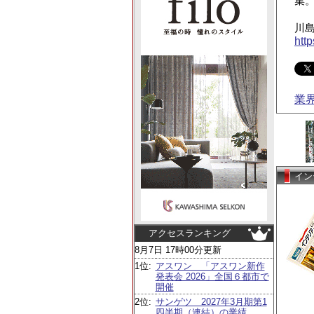
集
川
htt
業
イン
アクセスランキング
8月7日 17時00分更新
1位:
アスワン 「アスワン新作
発表会 2026」全国６都市で
開催
2位:
サンゲツ 2027年3月期第1
四半期（連結）の業績