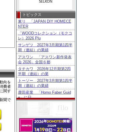
トピックス
東リ 「JAPAN DIY HOMECE
NTER
「WOODコレクション（モクコ
レ）2026 Plu
サンゲツ 2027年3月期第1四半
期（連結）の業績
アスワン 「アスワン新作発表
会 2026」全国６都
タチカワ 2026年12月期第2四
半期（連結）の業
トーソー 2027年3月期第1四半
動向を
期（連結）の業績
消費者
に関す
鹿田産業 「Homo Faber Guid
e」に日
新聞で
タチカワ 「日経・東証ＩＲフ
ェア2026」出展
リリカラ 「DEGITAL DECO」
用レイアウト
ニチベイ 「第6回メカモノ事