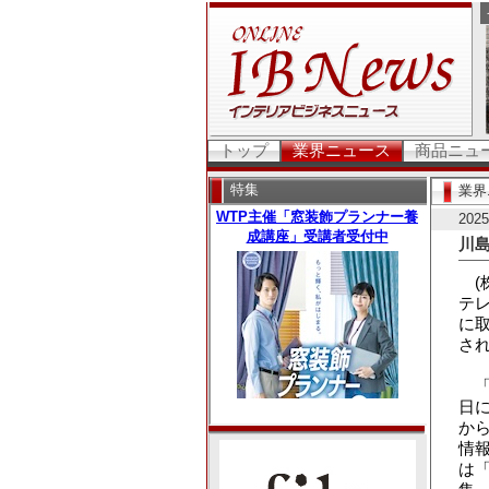
トップ
業界ニュース
商品ニュ
特集
業界
20
川島
(株
テレ
に取
さ
「が
日
か
情報
は