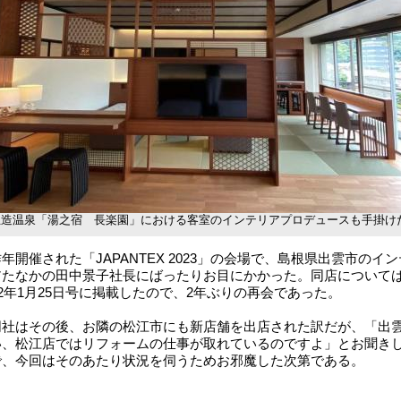
玉造温泉「湯之宿 長楽園」における客室のインテリアプロデュースも手掛け
開催された「JAPANTEX 2023」の会場で、島根県出雲市のイン
アたなかの田中景子社長にばったりお目にかかった。同店について
22年1月25日号に掲載したので、2年ぶりの再会であった。
社はその後、お隣の松江市にも新店舗を出店された訳だが、「出
い、松江店ではリフォームの仕事が取れているのですよ」とお聞き
で、今回はそのあたり状況を伺うためお邪魔した次第である。