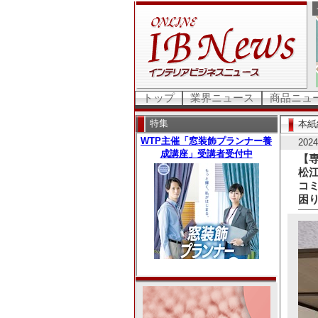
トップ
業界ニュース
商品ニュ
特集
本紙
20
【専
松
コ
困