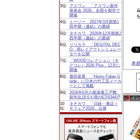
3位:
アスワン 「アスワン新作
発表会 2026」全国６都市で
開催
4位:
トーソー 2027年3月期第1
四半期（連結）の業績
5位:
タチカワ 2026年12月期第2
四半期（連結）の業績
6位:
リリカラ 「DEGITAL DEC
O」用レイアウトシミュレー
ターを公開
7位:
「WOODコレクション（モ
本
クコレ）2026 Plus」12月に
開催
8位:
鹿田産業 「Homo Faber G
uide」に日本の竹工芸メーカ
ーとして掲載
9位:
2026年6月の新築着工戸数
前年比18.6％増の6万6344戸
イン
10
タチカワ 「日経・東証Ｉ
位:
Ｒフェア2026」出展