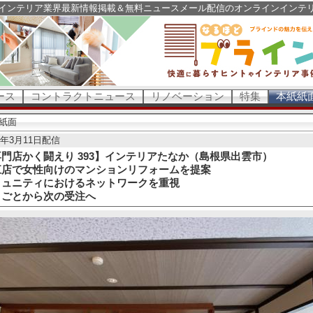
インテリア業界最新情報掲載＆無料ニュースメール配信のオンラインインテ
ース
コントラクトニュース
リノベーション
特集
本紙紙
紙面
24年3月11日配信
門店かく闘えり 393】インテリアたなか（島根県出雲市）
江店で女性向けのマンションリフォームを提案
ミュニティにおけるネットワークを重視
りごとから次の受注へ