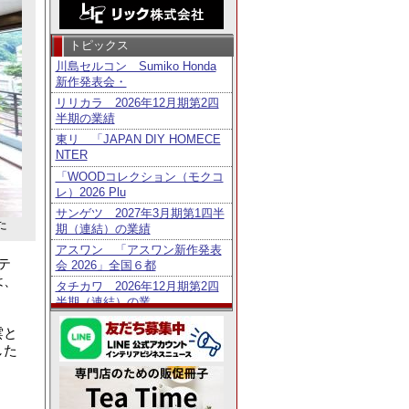
トピックス
川島セルコン Sumiko Honda
新作発表会・
リリカラ 2026年12月期第2四
半期の業績
東リ 「JAPAN DIY HOMECE
NTER
「WOODコレクション（モクコ
レ）2026 Plu
サンゲツ 2027年3月期第1四半
た
期（連結）の業績
アスワン 「アスワン新作発表
テ
会 2026」全国６都
は、
タチカワ 2026年12月期第2四
半期（連結）の業
トーソー 2027年3月期第1四半
雲と
期（連結）の業績
した
鹿田産業 「Homo Faber Guid
e」に日
タチカワ 「日経・東証ＩＲフ