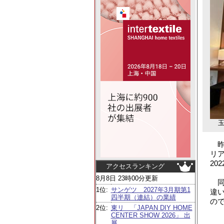
昨年
リ
20
アクセスランキング
8月8日 23時00分更新
同
1位:
サンゲツ 2027年3月期第1
違
四半期（連結）の業績
の
2位:
東リ 「JAPAN DIY HOME
CENTER SHOW 2026」 出
展