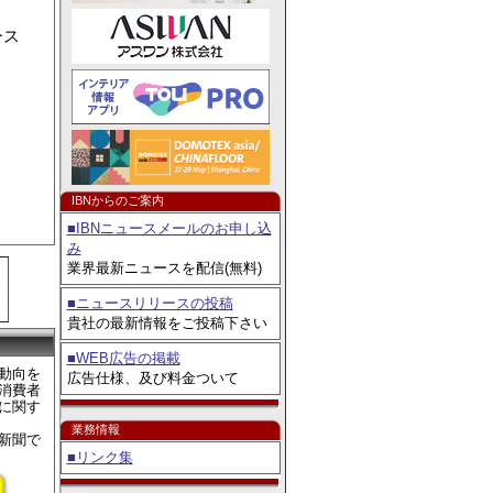
ェア2026」出展
ース
。
IBNからのご案内
■IBNニュースメールのお申し込
み
業界最新ニュースを配信(無料)
■ニュースリリースの投稿
貴社の最新情報をご投稿下さい
■WEB広告の掲載
動向を
広告仕様、及び料金ついて
消費者
に関す
業務情報
新聞で
■リンク集