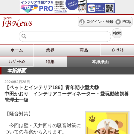
ログイン・登録
PC版
検索
ホーム
業界
商品
ｺﾝﾄﾗｸﾄ
ﾘﾉﾍﾞｰｼｮﾝ
特集
本紙紙面
本紙紙面
2024年2月28日
【ペットとインテリア186】青年期小型犬⑬
中田かおり インテリアコーディネーター・愛玩動物飼養
管理士一級
【騒音対策】
今回は壁・天井回りの騒音対策に
ついての考察から入ります。