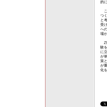
的
こ
つ
と
受
へ
場
Z
験
に
が
策
が
化