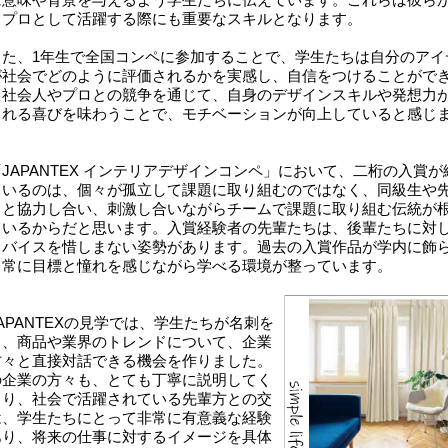
、プロとして活躍する際にも重要なスキルとなります。
た、1年生で全国コンペに参加することで、学生たちは自分のアイ
が社会でどのように評価されるかを実感し、自信をつけることがで
。社会人やプロとの競争を通じて、自身のデザインスキルや発想力
られる喜びを味わうことで、モチベーションが向上していると感じ
。
APANTEX インテリアデザインコンペ」において、二桁の入賞が
ているのは、個々が孤立して課題に取り組むのではなく、同級生や
ちと協力し合い、刺激し合いながらチームで課題に取り組む伝統が
ているからだと思います。入賞経験者の先輩たちは、後輩たちに対
ドバイスを惜しまない姿勢があります。過去の入賞作品が学内に飾
、常に目標と憧れを感じながら学べる環境が整っています。
PANTEXの見学では、学生たちが名刺を
り、商品や業界のトレンドについて、企業
方々と直接対話できる機会を作りました。
の企業の方々も、とても丁寧に説明してく
さり、社会で活躍されている先輩方との交
は、学生たちにとって非常に有意義な経験
あり、将来の仕事に対するイメージを具体