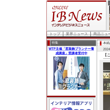
トップ
業界ニュース
商品ニュ
特集
本紙
20
【