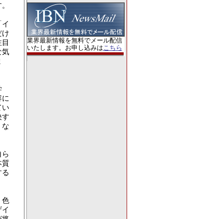
す。
「イ
だけ
業界最新情報を無料でメール配信
注目
いたします。お申し込みは
こちら
な気
ま
学
容に
てい
決す
うな
自ら
本質
する
。色
ザイ
が将