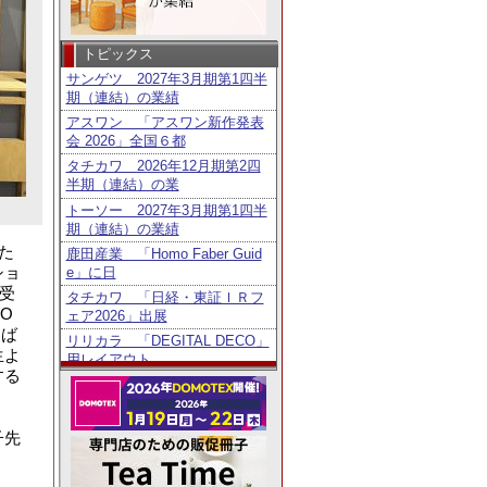
トピックス
サンゲツ 2027年3月期第1四半
期（連結）の業績
アスワン 「アスワン新作発表
会 2026」全国６都
タチカワ 2026年12月期第2四
半期（連結）の業
トーソー 2027年3月期第1四半
期（連結）の業績
た
鹿田産業 「Homo Faber Guid
ショ
e」に日
受
タチカワ 「日経・東証ＩＲフ
O
ェア2026」出展
選ば
リリカラ 「DEGITAL DECO」
生よ
用レイアウト
する
ニチベイ 「第6回メカモノ事
例コンテスト」8／3よ
東リ 2027年3月期第1四半期
子先
（連結）の業績
ニチベイ 公式Instagramプレゼ