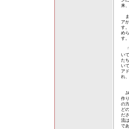
来
ま
ア
す
め
す
「J
い
た
い
ア
れ
JA
作
の
ど
だ
流
で