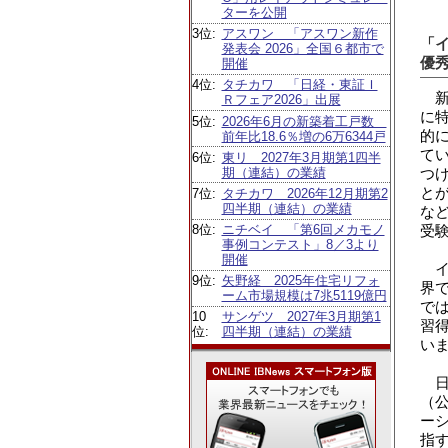
ターを公開
3位:
アスワン 「アスワン新作
「
発表会 2026」全国６都市で
優
開催
4位:
タチカワ 「日経・東証Ｉ
新
Ｒフェア2026」出展
に
5位:
2026年6月の新築着工戸数
的
前年比18.6％増の6万6344戸
て
6位:
東リ 2027年3月期第1四半
期（連結）の業績
つ
と
7位:
タチカワ 2026年12月期第2
四半期（連結）の業績
な
受
8位:
ニチベイ 「第6回メカモノ
事例コンテスト」8／3より
開催
イ
9位:
矢野経 2025年住宅リフォ
界
ーム市場規模は7兆5119億円
で
10
サンゲツ 2027年3月期第1
習
位:
四半期（連結）の業績
い
日
（
ー
指