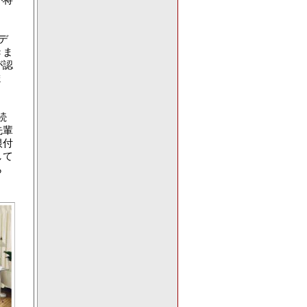
デ
きま
が認
ま
続
先輩
根付
して
ら