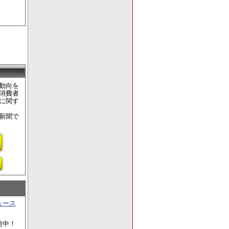
動向を
消費者
に関す
新聞で
ュース
信中！