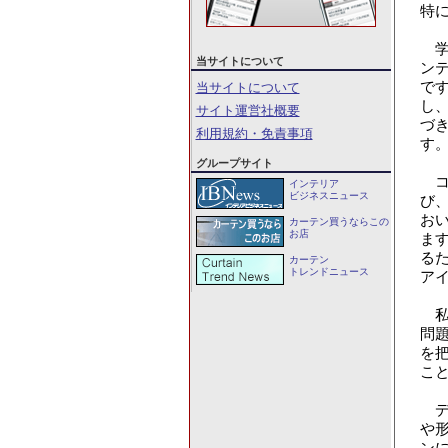
特
学
当サイトについて
ン
で
当サイトについて
し
サイト運営社概要
づ
利用規約・免責事項
す
グループサイト
コ
インテリア
ビジネスニュース
び
お
カーテン買うならこの
お店
ま
る
カーテン
トレンドニュース
ア
私
問
を
こ
デ
や
ン