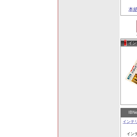
本
イン
IB
インテ
イン