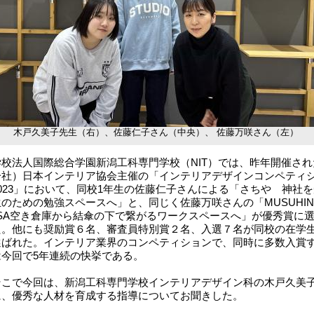
木戸久美子先生（右）、佐藤仁子さん（中央）、 佐藤万咲さん（左）
校法人国際総合学園新潟工科専門学校（NIT）では、昨年開催され
一社）日本インテリア協会主催の「インテリアデザインコンペティ
023」において、同校1年生の佐藤仁子さんによる「さちや 神社を
のための勉強スペースへ」と、同じく佐藤万咲さんの「MUSUHIN
ASA空き倉庫から結傘の下で繋がるワークスペースへ」が優秀賞に
た。他にも奨励賞６名、審査員特別賞２名、入選７名が同校の在学
選ばれた。インテリア業界のコンペティションで、同時に多数入賞
は今回で5年連続の快挙である。
こで今回は、新潟工科専門学校インテリアデザイン科の木戸久美
に、優秀な人材を育成する指導についてお聞きした。