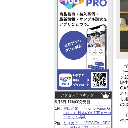
学
（
ン2
験生
G
れ
アクセスランキング
り
8月6日 17時00分更新
の
1位:
鹿田産業 「Homo Faber G
uide」に日本の竹工芸メーカ
そ
ーとして掲載
生
2位:
リリカラ 「DEGITAL DEC
O」用レイアウトシミュレー