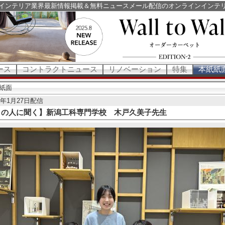
インテリア業界最新情報掲載＆無料ニュースメール配信のオンラインインテ
ース
コントラクトニュース
リノベーション
特集
本紙紙
紙面
24年1月27日配信
この人に聞く】新潟工科専門学校 木戸久美子先生