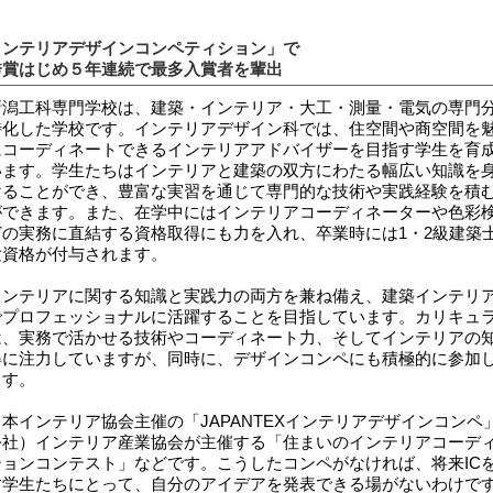
インテリアデザインコンペティション」で
秀賞はじめ５年連続で最多入賞者を輩出
潟工科専門学校は、建築・インテリア・大工・測量・電気の専門
特化した学校です。インテリアデザイン科では、住空間や商空間を
にコーディネートできるインテリアアドバイザーを目指す学生を育
います。学生たちはインテリアと建築の双方にわたる幅広い知識を
けることができ、豊富な実習を通じて専門的な技術や実践経験を積
ができます。また、在学中にはインテリアコーディネーターや色彩
どの実務に直結する資格取得にも力を入れ、卒業時には1・2級建築
験資格が付与されます。
ンテリアに関する知識と実践力の両方を兼ね備え、建築インテリ
でプロフェッショナルに活躍することを目指しています。カリキュ
は、実務で活かせる技術やコーディネート力、そしてインテリアの
得に注力していますが、同時に、デザインコンペにも積極的に参加
ます。
本インテリア協会主催の「JAPANTEXインテリアデザインコンペ
公社）インテリア産業協会が主催する「住まいのインテリアコーデ
ションコンテスト」などです。こうしたコンペがなければ、将来IC
す学生たちにとって、自分のアイデアを発表できる場がないわけで