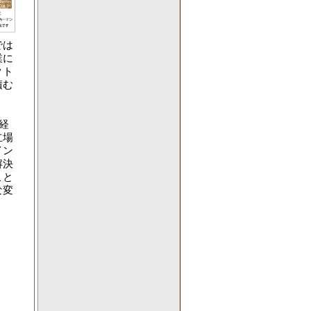
では
業に
クト
積む
経
立場
イン
解決
こと
な変