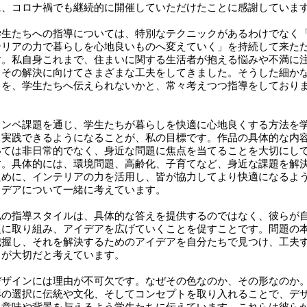
に、コロナ禍でも継続的に開催していただけたことに感謝していま
生たちへの指導については、特別なテクニックがあるわけでなく
テリアの力で暮らしを心地良いものへ変えていく」を持続して来た
す。私自身これまで、住まいに関する生活者が抱える悩みや不満に
、その解決に向けてさまざまな工夫をしてきました。そうした細か
きを、学生たちへ伝えられないかと、常々考えつつ指導をしており
。
ンペ課題を通じ、学生たちが暮らしを快適に心地良くする方法を
、実践できるようになることが、私の目標です。作品の具体的な内
いては非日常的でなく、身近な問題に焦点を当てることを大切にし
す。具体的には、環境問題、高齢化、子育てなど、身近な課題を解
ために、インテリアの力を活用し、皆が協力してより快適になるよ
イデアについて一緒に考えています。
の指導スタイルは、具体的な答えを提供するのではなく、彼らが
題に取り組み、アイデアを広げていくことを促すことです。問題の
把握し、それを解決するためのアイデアを自分たちで見つけ、工夫
とが大切だと考えています。
ザインには理由が不可欠です。なぜその色なのか、その形なのか
形の選択に伝統や文化、そしてコンセプトを取り入れることで、デ
に意味や背景を与えるよう学生たちに伝えています。これらは彼ら