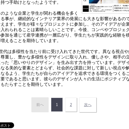
に持つ手助けとなったようです。
のような企業と学生が関わる機会を多く
くる事が、継続的なインテリア業界の発展にも大きな影響があるの
考えます。学生が様々なプロジェクトに参加し、そのアイデアが企
け入れられることは素晴らしいことです。今後、コンペやプロジェ
の参加を通じて産学連携が一層広がり、学生たちが実践的な経験を
が増えることを期待しています。
世代は多様性を当たり前に受け入れてきた世代です。異なる視点や
を尊重し、豊かな多様性をデザインに取り入れ、優しさや、相手の
立った「思いやりのデザイン」を生み出す力を持っています。デザ
単なる美的な要素とどまらず、社会的な課題に対して新しい視点や
となるよう、学生たちが自らのアイデアを追求できる環境をつくる
重要であると思います。彼らのデザインが人々の生活にポジティブ
をもたらすことを期待しています。
前へ
1
2
次へ