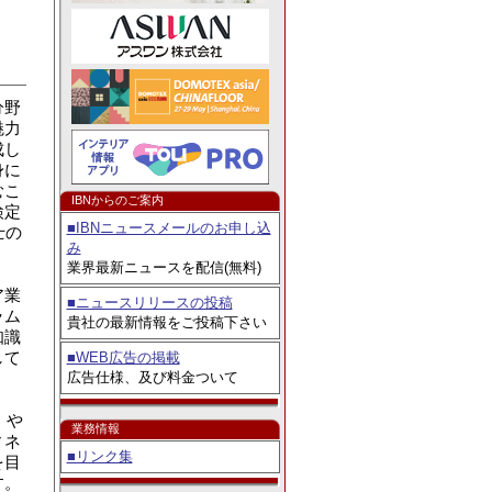
ントキャンペ
分野
魅力
成し
身に
むこ
IBNからのご案内
検定
■IBNニュースメールのお申し込
士の
み
業界最新ニュースを配信(無料)
ア業
■ニュースリリースの投稿
ラム
貴社の最新情報をご投稿下さい
知識
して
■WEB広告の掲載
広告仕様、及び料金ついて
」や
業務情報
ィネ
■リンク集
を目
す。