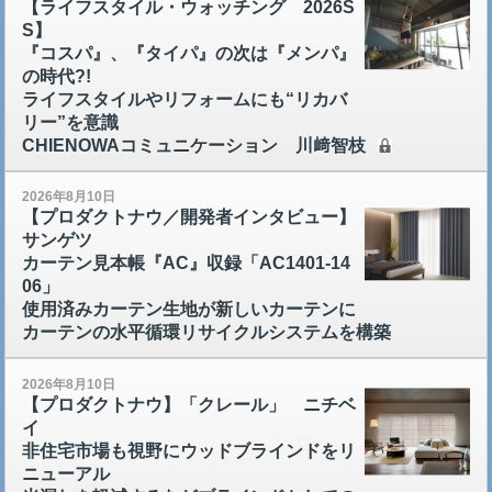
【ライフスタイル・ウォッチング 2026S
S】
『コスパ』、『タイパ』の次は『メンパ』
の時代?!
ライフスタイルやリフォームにも“リカバ
リー”を意識
CHIENOWAコミュニケーション 川﨑智枝
2026年8月10日
【プロダクトナウ／開発者インタビュー】
サンゲツ
カーテン見本帳『AC』収録「AC1401-14
06」
使用済みカーテン生地が新しいカーテンに
カーテンの水平循環リサイクルシステムを構築
2026年8月10日
【プロダクトナウ】「クレール」 ニチベ
イ
非住宅市場も視野にウッドブラインドをリ
ニューアル