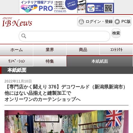
ログイン・登録
PC版
検索
ホーム
業界
商品
ｺﾝﾄﾗｸﾄ
ﾘﾉﾍﾞｰｼｮﾝ
特集
本紙紙面
本紙紙面
2022年11月10日
【専門店かく闘えり 376】デコワールド（新潟県新潟市）
他にはない品揃えと縫製加工で
オンリーワンのカーテンショップへ