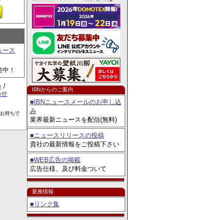
ェア2026」出展
ュース
信中！
い
/
IBNからのご案内
わせ
■IBNニュースメールのお申し込
み
をお持ちで
業界最新ニュースを配信(無料)
■ニュースリリースの投稿
貴社の最新情報をご投稿下さい
■WEB広告の掲載
広告仕様、及び料金ついて
業務情報
■リンク集