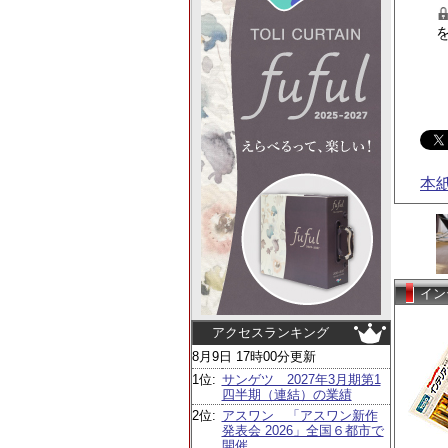
本
イン
アクセスランキング
8月9日 17時00分更新
1位:
サンゲツ 2027年3月期第1
四半期（連結）の業績
2位:
アスワン 「アスワン新作
発表会 2026」全国６都市で
開催