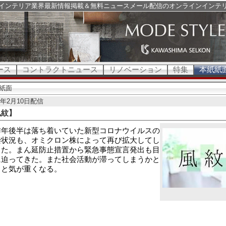
インテリア業界最新情報掲載＆無料ニュースメール配信のオンラインインテ
ース
コントラクトニュース
リノベーション
特集
本紙紙
紙面
22年2月10日配信
風紋】
昨年後半は落ち着いていた新型コロナウイルスの
染状況も、オミクロン株によって再び拡大してし
った。まん延防止措置から緊急事態宣言発出も目
に迫ってきた。また社会活動が滞ってしまうかと
うと気が重くなる。