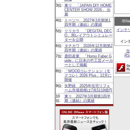
3位:
東リ 「JAPAN DIY HOME
CENTER SHOW 2026」 出
展
4位:
トーソー 2027年3月期第1
IB
四半期（連結）の業績
インテ
5位:
リリカラ 「DEGITAL DEC
O」用レイアウトシミュレー
ターを公開
イン
6位:
タチカワ 2026年12月期第2
四半期（連結）の業績
当
R
7位:
鹿田産業 「Homo Faber G
uide」に日本の竹工芸メーカ
ーとして掲載
8位:
「WOODコレクション（モ
クコレ）2026 Plus」12月に
開催
9位:
矢野経 2025年住宅リフォ
ーム市場規模は7兆5119億円
10
東リ 2027年3月期第1四半
位:
期（連結）の業績