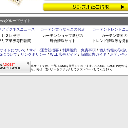
Newsグループサイト
リアビジネスニュース
カーテン買うならこのお店
カーテントレンドニ
月２回発行
カーテンショップ選びの
カーテン業界の
テリア業界専門新聞
総合情報サイト
トレンド情報等を発
サイトについて
/
サイト運営社概要
/
利用規約・免責事項
/
個人情報の取扱
SSについて
/
リンクポリシー
/
WEB広告ガイド
/
新聞広告ガイド
/
お問い合
当サイトでは、一部FLASHを使用しております。ADOBE FLASH Player 
ない方は、左バナーをクリックしてダウンロードしてください。