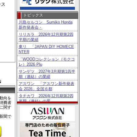
ース
。
トピックス
川島セルコン Sumiko Honda
新作発表会・
リリカラ 2026年12月期第2四
半期の業績
東リ 「JAPAN DIY HOMECE
NTER
「WOODコレクション（モクコ
レ）2026 Plu
サンゲツ 2027年3月期第1四半
期（連結）の業績
アスワン 「アスワン新作発表
会 2026」全国６都
タチカワ 2026年12月期第2四
動向を
半期（連結）の業
消費者
に関す
トーソー 2027年3月期第1四半
期（連結）の業績
新聞で
鹿田産業 「Homo Faber Guid
e」に日
タチカワ 「日経・東証ＩＲフ