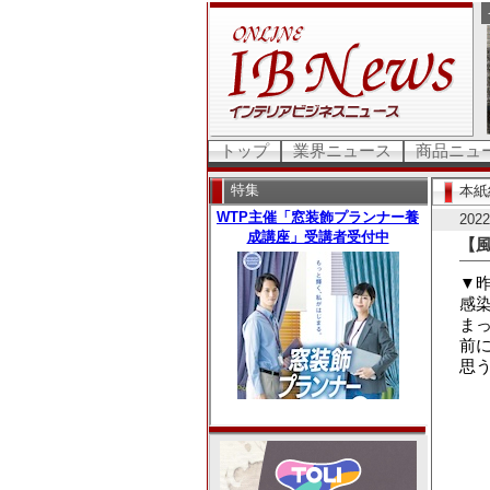
トップ
業界ニュース
商品ニュ
特集
本紙
20
【
▼
感
ま
前
思