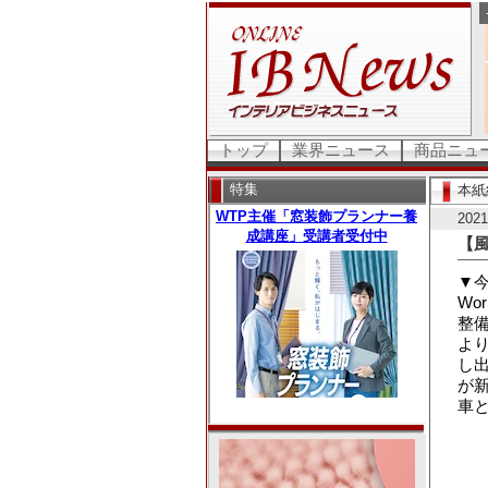
トップ
業界ニュース
商品ニュ
特集
本紙
202
【
▼今
Wo
整
よ
し
が
車