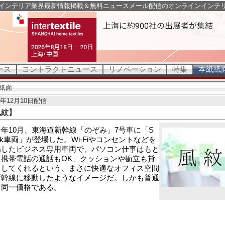
インテリア業界最新情報掲載＆無料ニュースメール配信のオンラインインテ
ース
コントラクトニュース
リノベーション
特集
本紙紙
紙面
1年12月10日配信
風紋】
年10月、東海道新幹線「のぞみ」7号車に「S
rk車両」が登場した。Wi-Fiやコンセントなどを
備したビジネス専用車両で、パソコン仕事はもと
り携帯電話の通話もOK、クッションや衝立も貸
出してくれるという、まさに快適なオフィス空間
新幹線に移動したようなイメージだ。しかも普通
と同一価格である。