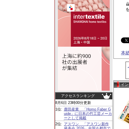
本
イン
アクセスランキング
8月6日 23時00分更新
1位:
鹿田産業 「Homo Faber G
uide」に日本の竹工芸メーカ
ーとして掲載
2位:
アスワン 「アスワン新作
発表会 2026」全国６都市で