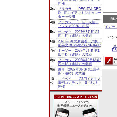
開催
3位:
リリカラ 「DEGITAL DEC
O」用レイアウトシミュレー
ターを公開
IB
4位:
タチカワ 「日経・東証Ｉ
Ｒフェア2026」出展
インテ
5位:
サンゲツ 2027年3月期第1
四半期（連結）の業績
イン
6位:
2026年6月の新築着工戸数
前年比18.6％増の6万6344戸
当
R
7位:
トーソー 2027年3月期第1
四半期（連結）の業績
8位:
タチカワ 2026年12月期第2
四半期（連結）の業績
9位:
東リ 2027年3月期第1四半
期（連結）の業績
10
ニチベイ 「第6回メカモノ
位:
事例コンテスト」8／3より
開催