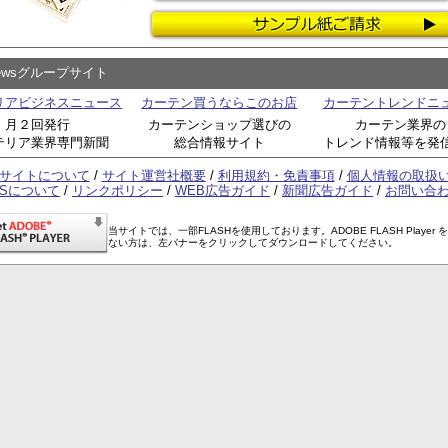
Newsグループサイト
リアビジネスニュース
カーテン買うならこのお店
カーテントレンドニ
月２回発行
カーテンショップ選びの
カーテン業界の
テリア業界専門新聞
総合情報サイト
トレンド情報等を発
サイトについて
/
サイト運営社概要
/
利用規約・免責事項
/
個人情報の取扱
SSについて
/
リンクポリシー
/
WEB広告ガイド
/
新聞広告ガイド
/
お問い合
当サイトでは、一部FLASHを使用しております。ADOBE FLASH Player 
ない方は、左バナーをクリックしてダウンロードしてください。