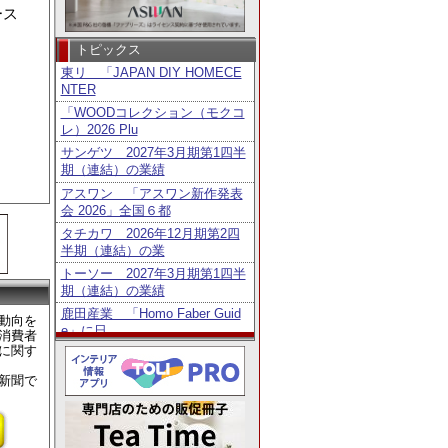
ース
。
トピックス
東リ 「JAPAN DIY HOMECE
NTER
「WOODコレクション（モクコ
レ）2026 Plu
サンゲツ 2027年3月期第1四半
期（連結）の業績
アスワン 「アスワン新作発表
会 2026」全国６都
タチカワ 2026年12月期第2四
半期（連結）の業
トーソー 2027年3月期第1四半
期（連結）の業績
鹿田産業 「Homo Faber Guid
動向を
e」に日
消費者
に関す
タチカワ 「日経・東証ＩＲフ
ェア2026」出展
新聞で
リリカラ 「DEGITAL DECO」
用レイアウト
ニチベイ 「第6回メカモノ事