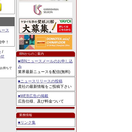
例コンテスト」8／3よ
ュース
信中！
い
/
IBNからのご案内
わせ
■IBNニュースメールのお申し込
み
をお持ちで
業界最新ニュースを配信(無料)
■ニュースリリースの投稿
貴社の最新情報をご投稿下さい
■WEB広告の掲載
広告仕様、及び料金ついて
業務情報
■リンク集