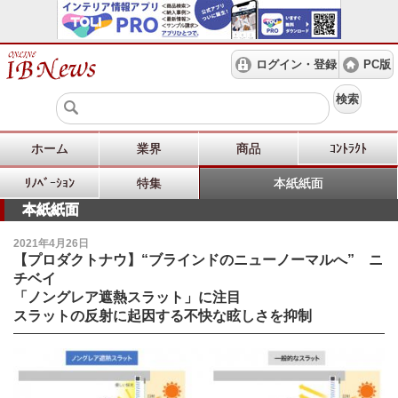
ログイン・登録
PC版
検索
ホーム
業界
商品
ｺﾝﾄﾗｸﾄ
ﾘﾉﾍﾞｰｼｮﾝ
特集
本紙紙面
本紙紙面
2021年4月26日
【プロダクトナウ】“ブラインドのニューノーマルへ” ニ
チベイ
「ノングレア遮熱スラット」に注目
スラットの反射に起因する不快な眩しさを抑制