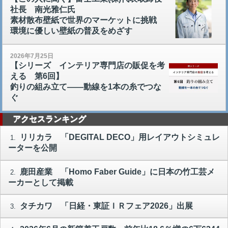
社長 南光雅仁氏
素材散布壁紙で世界のマーケットに挑戦
環境に優しい壁紙の普及をめざす
2026年7月25日
【シリーズ インテリア専門店の販促を考
える 第6回】
釣りの組み立て――動線を1本の糸でつな
ぐ
アクセスランキング
リリカラ 「DEGITAL DECO」用レイアウトシミュレ
1.
ーターを公開
鹿田産業 「Homo Faber Guide」に日本の竹工芸メ
2.
ーカーとして掲載
タチカワ 「日経・東証ＩＲフェア2026」出展
3.