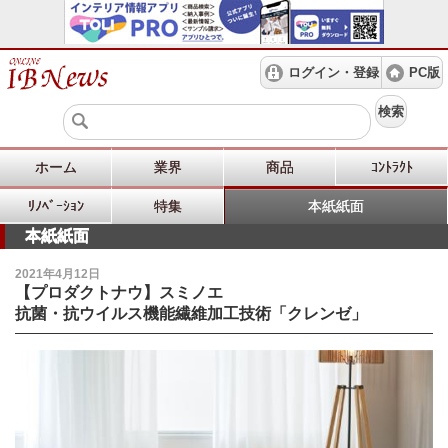
ログイン・登録
PC版
検索
ホーム
業界
商品
ｺﾝﾄﾗｸﾄ
ﾘﾉﾍﾞｰｼｮﾝ
特集
本紙紙面
本紙紙面
2021年4月12日
【プロダクトナウ】スミノエ
抗菌・抗ウイルス機能繊維加工技術「クレンゼ」