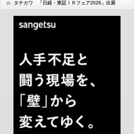
タチカワ 「日経・東証ＩＲフェア2026」出展
10.