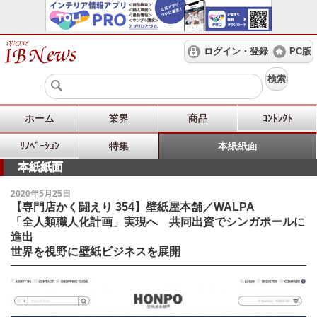
ログイン・登録
PC版
検索
ホーム
業界
商品
ｺﾝﾄﾗｸﾄ
ﾘﾉﾍﾞｰｼｮﾝ
特集
本紙紙面
本紙紙面
2020年5月25日
【専門店かく闘えり 354】壁紙屋本舗／WALPA
「全人類職人化計画」実現へ 共同出資でシンガポールに
進出
世界を視野に壁紙ビジネスを展開