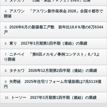
タチカワ 「日経・東証ＩＲフェア2026」出展
3.
アスワン 「アスワン新作発表会 2026」全国６都市で
4.
開催
2026年6月の新築着工戸数 前年比18.6％増の6万6344
5.
戸
東リ 2027年3月期第1四半期（連結）の業績
6.
ニチベイ 「第6回メカモノ事例コンテスト」8／3よ
7.
り開催
タチカワ 2026年12月期第2四半期（連結）の業績
8.
矢野経 2025年住宅リフォーム市場規模は7兆5119億
9.
円
トーソー 2027年3月期第1四半期（連結）の業績
10.