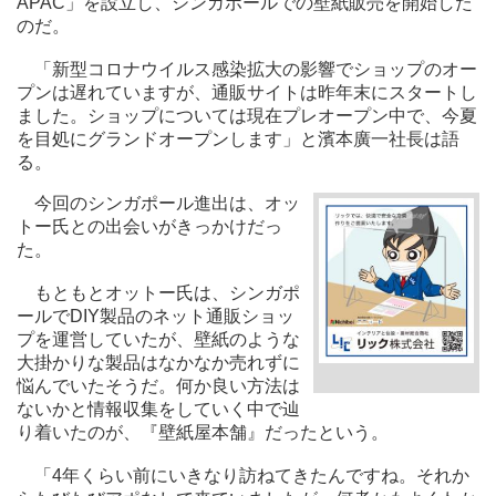
APAC」を設立し、シンガポールでの壁紙販売を開始した
のだ。
「新型コロナウイルス感染拡大の影響でショップのオー
プンは遅れていますが、通販サイトは昨年末にスタートし
ました。ショップについては現在プレオープン中で、今夏
を目処にグランドオープンします」と濱本廣一社長は語
る。
今回のシンガポール進出は、オッ
トー氏との出会いがきっかけだっ
た。
もともとオットー氏は、シンガポ
ールでDIY製品のネット通販ショッ
プを運営していたが、壁紙のような
大掛かりな製品はなかなか売れずに
悩んでいたそうだ。何か良い方法は
ないかと情報収集をしていく中で辿
り着いたのが、『壁紙屋本舗』だったという。
「4年くらい前にいきなり訪ねてきたんですね。それか