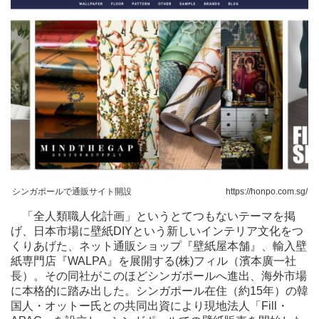
シンガポールで通販サイト開設 https://honpo.com.sg/
「全人類職人化計画」というとてつもないテーマを掲
げ、日本市場に壁紙DIYという新しいインテリア文化をつ
くりあげた、ネット通販ショップ『壁紙屋本舗』、輸入壁
紙専門店『WALPA』を展開する(株)フィル（濱本廣一社
長）。その同社がこのほどシンガポールへ進出、海外市場
に本格的に踏み出した。シンガポール在住（約15年）の韓
国人・オットー氏との共同出資により現地法人「Fill・