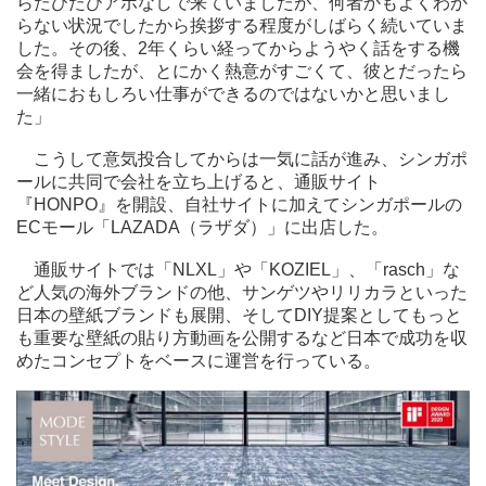
らたびたびアポなしで来ていましたが、何者かもよくわか
らない状況でしたから挨拶する程度がしばらく続いていま
した。その後、2年くらい経ってからようやく話をする機
会を得ましたが、とにかく熱意がすごくて、彼とだったら
一緒におもしろい仕事ができるのではないかと思いまし
た」
こうして意気投合してからは一気に話が進み、シンガポ
ールに共同で会社を立ち上げると、通販サイト
『HONPO』を開設、自社サイトに加えてシンガポールの
ECモール「LAZADA（ラザダ）」に出店した。
通販サイトでは「NLXL」や「KOZIEL」、「rasch」な
ど人気の海外ブランドの他、サンゲツやリリカラといった
日本の壁紙ブランドも展開、そしてDIY提案としてもっと
も重要な壁紙の貼り方動画を公開するなど日本で成功を収
めたコンセプトをベースに運営を行っている。