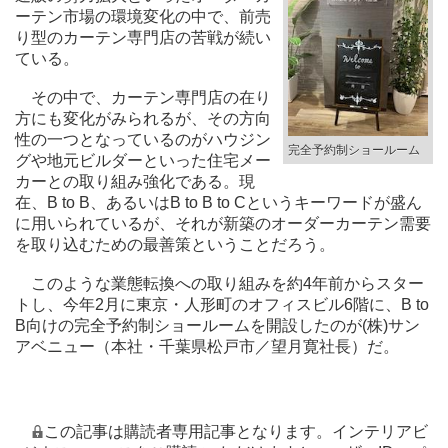
ーテン市場の環境変化の中で、前売
り型のカーテン専門店の苦戦が続い
ている。
その中で、カーテン専門店の在り
方にも変化がみられるが、その方向
性の一つとなっているのがハウジン
完全予約制ショールーム
グや地元ビルダーといった住宅メー
カーとの取り組み強化である。現
在、B to B、あるいはB to B to Cというキーワードが盛ん
に用いられているが、それが新築のオーダーカーテン需要
を取り込むための最善策ということだろう。
このような業態転換への取り組みを約4年前からスター
トし、今年2月に東京・人形町のオフィスビル6階に、B to
B向けの完全予約制ショールームを開設したのが(株)サン
アベニュー（本社・千葉県松戸市／望月寛社長）だ。
この記事は購読者専用記事となります。インテリアビ