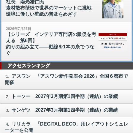
社長 南光雅仁氏
素材散布壁紙で世界のマーケットに挑戦
環境に優しい壁紙の普及をめざす
2026年7月25日
【シリーズ インテリア専門店の販促を考
える 第6回】
釣りの組み立て――動線を1本の糸でつな
ぐ
アクセスランキング
アスワン 「アスワン新作発表会 2026」全国６都市で
1.
開催
トーソー 2027年3月期第1四半期（連結）の業績
2.
サンゲツ 2027年3月期第1四半期（連結）の業績
3.
リリカラ 「DEGITAL DECO」用レイアウトシミュレ
4.
ーターを公開