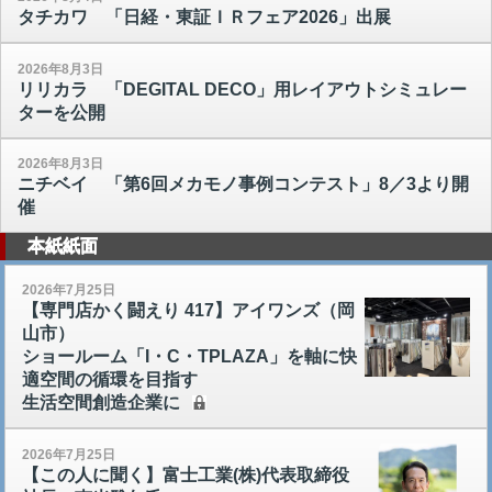
タチカワ 「日経・東証ＩＲフェア2026」出展
2026年8月3日
リリカラ 「DEGITAL DECO」用レイアウトシミュレー
ターを公開
2026年8月3日
ニチベイ 「第6回メカモノ事例コンテスト」8／3より開
催
本紙紙面
2026年7月25日
【専門店かく闘えり 417】アイワンズ（岡
山市）
ショールーム「I・C・TPLAZA」を軸に快
適空間の循環を目指す
生活空間創造企業に
2026年7月25日
【この人に聞く】富士工業(株)代表取締役