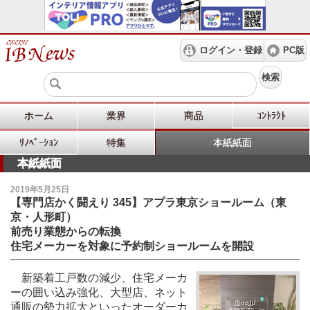
ログイン・登録
PC版
検索
ホーム
業界
商品
ｺﾝﾄﾗｸﾄ
ﾘﾉﾍﾞｰｼｮﾝ
特集
本紙紙面
本紙紙面
2019年5月25日
【専門店かく闘えり 345】アプラ東京ショールーム（東
京・人形町）
前売り業態からの転換
住宅メーカーを対象に予約制ショールームを開設
新築着工戸数の減少、住宅メーカ
ーの囲い込み強化、大型店、ネット
通販の勢力拡大といったオーダーカ