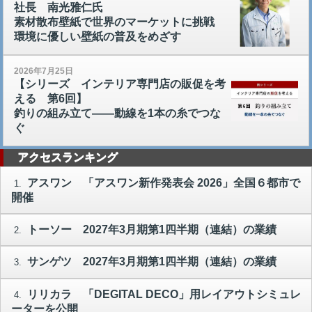
社長 南光雅仁氏
素材散布壁紙で世界のマーケットに挑戦
環境に優しい壁紙の普及をめざす
2026年7月25日
【シリーズ インテリア専門店の販促を考
える 第6回】
釣りの組み立て――動線を1本の糸でつな
ぐ
アクセスランキング
アスワン 「アスワン新作発表会 2026」全国６都市で
1.
開催
トーソー 2027年3月期第1四半期（連結）の業績
2.
サンゲツ 2027年3月期第1四半期（連結）の業績
3.
リリカラ 「DEGITAL DECO」用レイアウトシミュレ
4.
ーターを公開