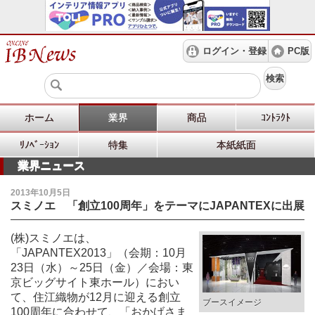
ログイン・登録
PC版
検索
ホーム
業界
商品
ｺﾝﾄﾗｸﾄ
ﾘﾉﾍﾞｰｼｮﾝ
特集
本紙紙面
業界ニュース
2013年10月5日
スミノエ 「創立100周年」をテーマにJAPANTEXに出展
(株)スミノエは、
「JAPANTEX2013」（会期：10月
23日（水）～25日（金）／会場：東
京ビッグサイト東ホール）におい
て、住江織物が12月に迎える創立
ブースイメージ
100周年に合わせて、「おかげさま