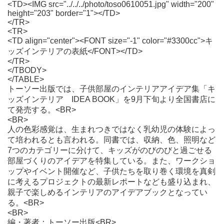
<TD><IMG src="../../../photo/toso0610051.jpg" width="200"
height="203" border="1"></TD>
</TR>
<TR>
<TD align="center"><FONT size="-1" color="#3300cc">キ
ッズインテリアの表紙</FONT></TD>
</TR>
</TBODY>
</TABLE>
トーソー出版では、子供部屋のインテリアアイデア集「キ
ッズインテリア IDEA BOOK」を9月下旬より全国書店に
て発売する。<BR>
<BR>
人の色彩感覚は、生まれつきではなく乳幼児の体験によっ
て培われるとも言われる。同書では、収納、色、照明など
7つのカテゴリーに分けて、キッズがのびのびと過ごせる
部屋づくりのアイデアを特集している。また、ワークショ
ップやイベント開催など、子供たちを取り巻く環境を真剣
に考えるプロジェクトの最新レポートなども盛り込まれ、
親子で楽しめるインテリアのアイデアブックとなってい
る。<BR>
<BR>
編・著者：トーソー出版<BR>