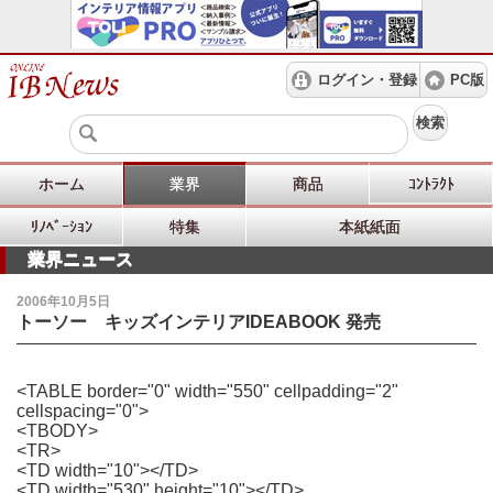
ログイン・登録
PC版
検索
ホーム
業界
商品
ｺﾝﾄﾗｸﾄ
ﾘﾉﾍﾞｰｼｮﾝ
特集
本紙紙面
業界ニュース
2006年10月5日
トーソー キッズインテリアIDEABOOK 発売
<TABLE border="0" width="550" cellpadding="2"
cellspacing="0">
<TBODY>
<TR>
<TD width="10"></TD>
<TD width="530" height="10"></TD>