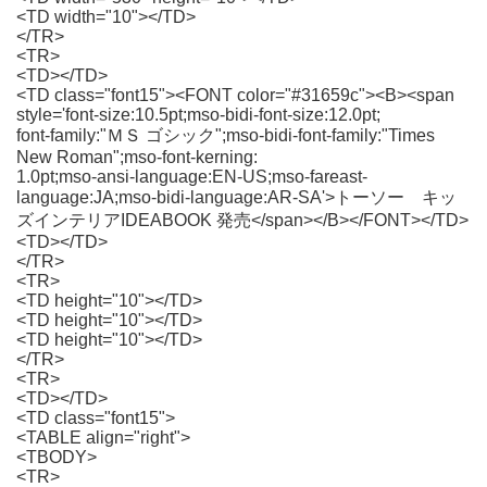
<TD width="10"></TD>
</TR>
<TR>
<TD></TD>
<TD class="font15"><FONT color="#31659c"><B><span
style='font-size:10.5pt;mso-bidi-font-size:12.0pt;
font-family:"ＭＳ ゴシック";mso-bidi-font-family:"Times
New Roman";mso-font-kerning:
1.0pt;mso-ansi-language:EN-US;mso-fareast-
language:JA;mso-bidi-language:AR-SA'>トーソー キッ
ズインテリアIDEABOOK 発売</span></B></FONT></TD>
<TD></TD>
</TR>
<TR>
<TD height="10"></TD>
<TD height="10"></TD>
<TD height="10"></TD>
</TR>
<TR>
<TD></TD>
<TD class="font15">
<TABLE align="right">
<TBODY>
<TR>