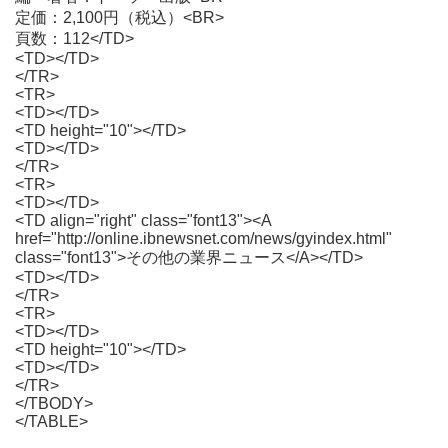
定価：2,100円（税込）<BR>
頁数：112</TD>
<TD></TD>
</TR>
<TR>
<TD></TD>
<TD height="10"></TD>
<TD></TD>
</TR>
<TR>
<TD></TD>
<TD align="right" class="font13"><A
href="http://online.ibnewsnet.com/news/gyindex.html"
class="font13">その他の業界ニュース</A></TD>
<TD></TD>
</TR>
<TR>
<TD></TD>
<TD height="10"></TD>
<TD></TD>
</TR>
</TBODY>
</TABLE>