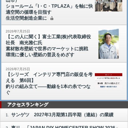
山市）
ショールーム「I・C・TPLAZA」を軸に快
適空間の循環を目指す
生活空間創造企業に
2026年7月25日
【この人に聞く】富士工業(株)代表取締役
社長 南光雅仁氏
素材散布壁紙で世界のマーケットに挑戦
環境に優しい壁紙の普及をめざす
2026年7月25日
【シリーズ インテリア専門店の販促を考
える 第6回】
釣りの組み立て――動線を1本の糸でつな
ぐ
アクセスランキング
サンゲツ 2027年3月期第1四半期（連結）の業績
1.
東リ 「JAPAN DIY HOMECENTER SHOW 2026」