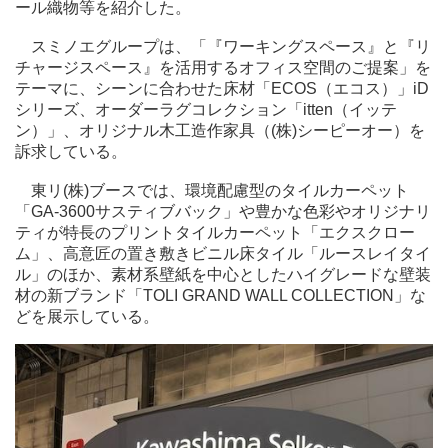
ール織物等を紹介した。
スミノエグループは、「『ワーキングスペース』と『リ
チャージスペース』を活用するオフィス空間のご提案」を
テーマに、シーンに合わせた床材「ECOS（エコス）」iD
シリーズ、オーダーラグコレクション「itten（イッテ
ン）」、オリジナル木工造作家具（(株)シーピーオー）を
訴求している。
東リ(株)ブースでは、環境配慮型のタイルカーペット
「GA-3600サスティブバック」や豊かな色彩やオリジナリ
ティが特長のプリントタイルカーペット「エクスクロー
ム」、高意匠の置き敷きビニル床タイル「ルースレイタイ
ル」のほか、素材系壁紙を中心としたハイグレードな壁装
材の新ブランド「TOLI GRAND WALL COLLECTION」な
どを展示している。