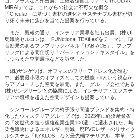
ヨ、プラスなどが出展。主催者企画エリア「CIRCULAR
MIRAI」では、これからの社会に不可欠な概念
「Circular」に基づく素材の進化とサステナブル素材が切
り拓く未来に焦点を当てた提案を行っている。
また、既報の通り、インテリア業界各社も出展。(株)川
島織物セルコンは、“FUNctional TEXtiles”をテーマに、吸
音効果のあるファブリックパネル「FAB-ACE」、ファブ
リックによる間仕切り「パーティションテキスタイル」を
しつらえた空間展示などを訴求した。
(株)サンゲツは、オフィスのフリーアドレス化が進む
中、必要最小限のオフィスとしての機能＋αという視点か
らアプローチした空間を展開。また、グループ会社である
(株)サングリーンとの協業による、インテリア・エクステ
リアの垣根を超えた空間デザインも提案している。
シンコールグループの椅子張り関連ブランドを集約・特
化したウィステリアグループでは、2023年に経済産業省
の「次世代を担う繊維産業企業100選」に選出された、無
染色織物によるエネルギー削減、廃PVCレザーのリサイク
ルシステム「KYKLOS」など最先端マテリアル、本革、ウ