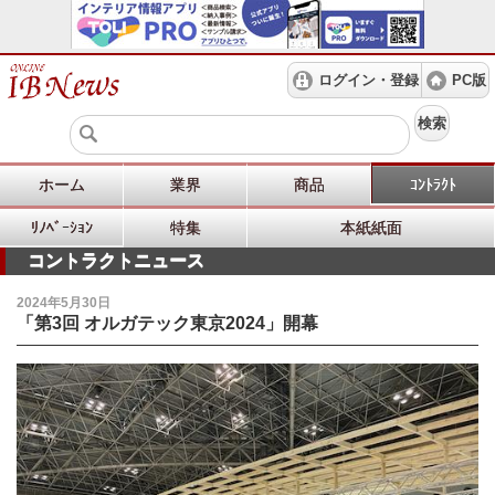
ログイン・登録
PC版
検索
ホーム
業界
商品
ｺﾝﾄﾗｸﾄ
ﾘﾉﾍﾞｰｼｮﾝ
特集
本紙紙面
コントラクトニュース
2024年5月30日
「第3回 オルガテック東京2024」開幕