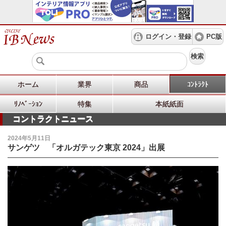
ログイン・登録
PC版
検索
ホーム
業界
商品
ｺﾝﾄﾗｸﾄ
ﾘﾉﾍﾞｰｼｮﾝ
特集
本紙紙面
コントラクトニュース
2024年5月11日
サンゲツ 「オルガテック東京 2024」出展