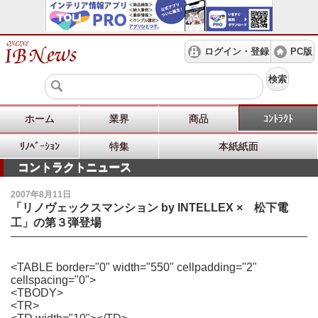
ログイン・登録
PC版
検索
ホーム
業界
商品
ｺﾝﾄﾗｸﾄ
ﾘﾉﾍﾞｰｼｮﾝ
特集
本紙紙面
コントラクトニュース
2007年8月11日
「リノヴェックスマンション by INTELLEX × 松下電
工」の第３弾登場
<TABLE border="0" width="550" cellpadding="2"
cellspacing="0">
<TBODY>
<TR>