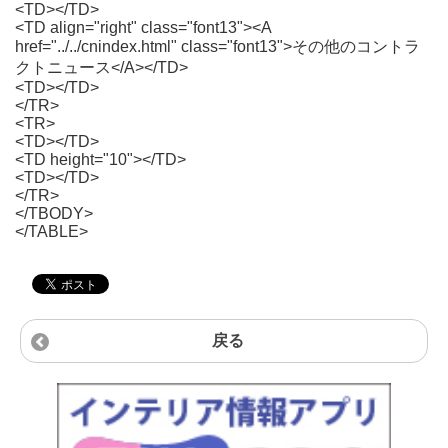
<TD></TD>
<TD align="right" class="font13"><A
href="../../cnindex.html" class="font13">その他のコントラ
クトニュース</A></TD>
<TD></TD>
</TR>
<TR>
<TD></TD>
<TD height="10"></TD>
<TD></TD>
</TR>
</TBODY>
</TABLE>
戻る