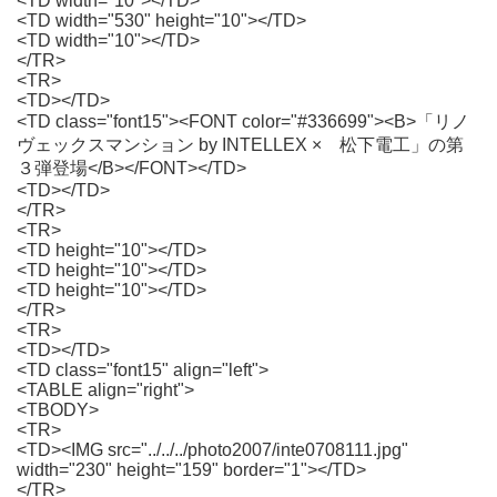
<TD width="10"></TD>
<TD width="530" height="10"></TD>
<TD width="10"></TD>
</TR>
<TR>
<TD></TD>
<TD class="font15"><FONT color="#336699"><B>「リノ
ヴェックスマンション by INTELLEX × 松下電工」の第
３弾登場</B></FONT></TD>
<TD></TD>
</TR>
<TR>
<TD height="10"></TD>
<TD height="10"></TD>
<TD height="10"></TD>
</TR>
<TR>
<TD></TD>
<TD class="font15" align="left">
<TABLE align="right">
<TBODY>
<TR>
<TD><IMG src="../../../photo2007/inte0708111.jpg"
width="230" height="159" border="1"></TD>
</TR>