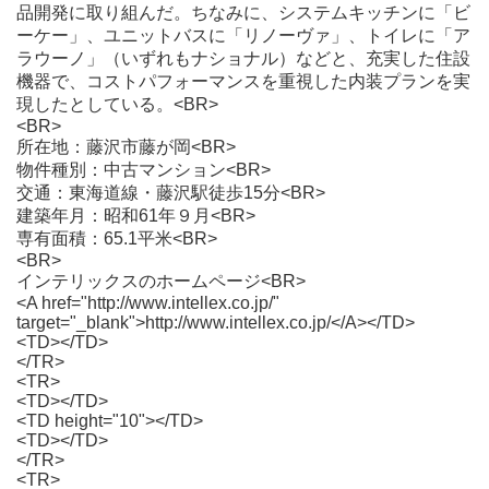
品開発に取り組んだ。ちなみに、システムキッチンに「ビ
ーケー」、ユニットバスに「リノーヴァ」、トイレに「ア
ラウーノ」（いずれもナショナル）などと、充実した住設
機器で、コストパフォーマンスを重視した内装プランを実
現したとしている。<BR>
<BR>
所在地：藤沢市藤が岡<BR>
物件種別：中古マンション<BR>
交通：東海道線・藤沢駅徒歩15分<BR>
建築年月：昭和61年９月<BR>
専有面積：65.1平米<BR>
<BR>
インテリックスのホームページ<BR>
<A href="http://www.intellex.co.jp/"
target="_blank">http://www.intellex.co.jp/</A></TD>
<TD></TD>
</TR>
<TR>
<TD></TD>
<TD height="10"></TD>
<TD></TD>
</TR>
<TR>