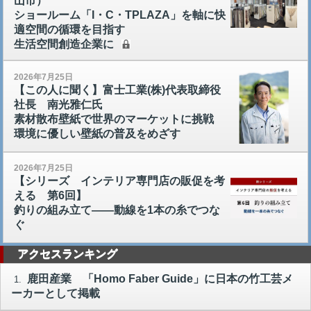
山市）
ショールーム「I・C・TPLAZA」を軸に快
適空間の循環を目指す
生活空間創造企業に
2026年7月25日
【この人に聞く】富士工業(株)代表取締役
社長 南光雅仁氏
素材散布壁紙で世界のマーケットに挑戦
環境に優しい壁紙の普及をめざす
2026年7月25日
【シリーズ インテリア専門店の販促を考
える 第6回】
釣りの組み立て――動線を1本の糸でつな
ぐ
アクセスランキング
鹿田産業 「Homo Faber Guide」に日本の竹工芸メ
1.
ーカーとして掲載