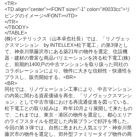
<TR>
<TD align="center"><FONT size="-1" color="#0033cc">リ
ビングのイメージ</FONT></TD>
</TR>
</TBODY>
</TABLE>
(株)インテリックス（山本卓也社長）では、「リノヴェッ
クスマンション by INTELLEX×松下電工」の第3弾とし
て、神奈川県藤沢市にある築21年の物件を選定、住設機
器・建材の豊富な商品バリエーションを誇る松下電工(株)
と、前期約1400戸の中古マンションを取り扱った同社の
コラボレーションにより、物件に大きな信頼性・快適性を
プラスし、販売開始する。<BR>
<BR>
同社では、リノヴェーション工事により、中古マンション
の内装に関わる資産価値を再生、「リノヴェックスマンシ
ョン」として中古市場における再流通促進を図っている。
松下電工との取り組みは、昨年10月より展開して来たもの
で、これまでは、東京・港区の物件を選定し、都心エリア
のライフスタイルを想定した内装プランで好評を博した。
今回の第３弾では、自然に恵まれた人気エリア・神奈川県
藤沢市の物件を選定し、郊外型ファミリータイプ物件の商