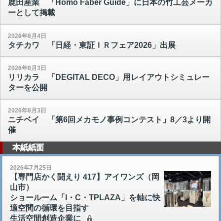
鹿田産業 「Homo Faber Guide」に日本の竹工芸メーカ
ーとして掲載
2026年8月4日
タチカワ 「日経・東証ＩＲフェア2026」出展
2026年8月3日
リリカラ 「DEGITAL DECO」用レイアウトシミュレー
ターを公開
2026年8月3日
ニチベイ 「第6回メカモノ事例コンテスト」8／3より開
催
本紙紙面
2026年7月25日
【専門店かく闘えり 417】アイワンズ（岡
山市）
ショールーム「I・C・TPLAZA」を軸に快
適空間の循環を目指す
生活空間創造企業に