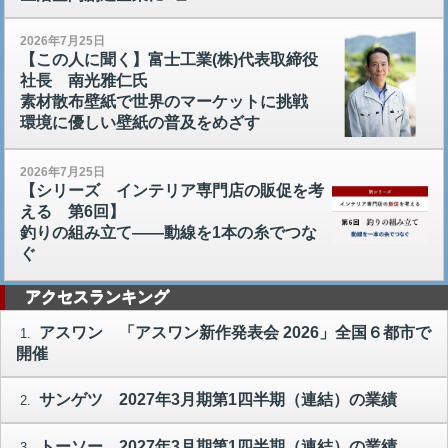
2026年7月25日
【この人に聞く】富士工業(株)代表取締役
社長 南光雅仁氏
素材散布壁紙で世界のマーケットに挑戦
環境に優しい壁紙の普及をめざす
2026年7月25日
【シリーズ インテリア専門店の販促を考
える 第6回】
釣りの組み立て――動線を1本の糸でつな
ぐ
アクセスランキング
アスワン 「アスワン新作発表会 2026」全国６都市で
1.
開催
サンゲツ 2027年3月期第1四半期（連結）の業績
2.
トーソー 2027年3月期第1四半期（連結）の業績
3.