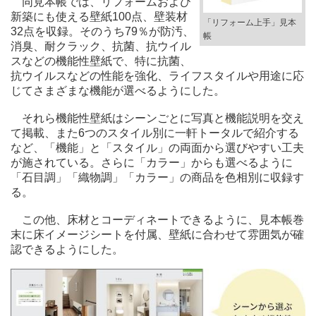
同見本帳では、リフォームおよび
新築にも使える壁紙100点、壁装材
「リフォーム上手」見本
32点を収録。そのうち79％が防汚、
帳
消臭、耐クラック、抗菌、抗ウイル
スなどの機能性壁紙で、特に抗菌、
抗ウイルスなどの性能を強化、ライフスタイルや用途に応
じてさまざまな機能が選べるようにした。
それら機能性壁紙はシーンごとに写真と機能説明を交え
て掲載、また6つのスタイル別に一軒トータルで紹介する
など、「機能」と「スタイル」の両面から選びやすい工夫
が施されている。さらに「カラー」からも選べるように
「石目調」「織物調」「カラー」の商品を色相別に収録す
る。
この他、床材とコーディネートできるように、見本帳巻
末に床イメージシートを付属、壁紙に合わせて雰囲気が確
認できるようにした。