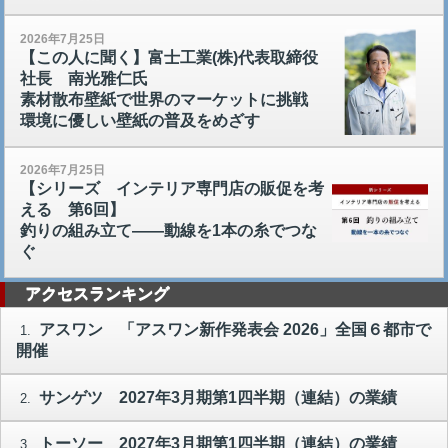
2026年7月25日
【この人に聞く】富士工業(株)代表取締役
社長 南光雅仁氏
素材散布壁紙で世界のマーケットに挑戦
環境に優しい壁紙の普及をめざす
2026年7月25日
【シリーズ インテリア専門店の販促を考
える 第6回】
釣りの組み立て――動線を1本の糸でつな
ぐ
アクセスランキング
アスワン 「アスワン新作発表会 2026」全国６都市で
1.
開催
サンゲツ 2027年3月期第1四半期（連結）の業績
2.
トーソー 2027年3月期第1四半期（連結）の業績
3.