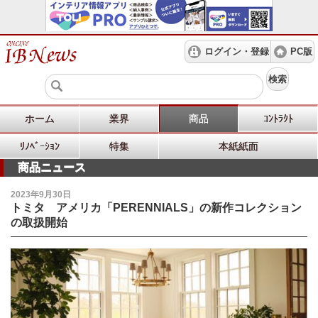
ログイン・登録
PC版
検索
ホーム
業界
商品
ｺﾝﾄﾗｸﾄ
ﾘﾉﾍﾞｰｼｮﾝ
特集
本紙紙面
商品ニュース
2023年9月30日
トミタ アメリカ「PERENNIALS」の新作コレクション
の取扱開始