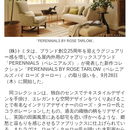
「PERENNIALS BY ROSE TARLOW」
(株)トミタは、ブランド創立25周年を迎えラグジュアリ
ー感を増している屋内外用のファブリックスブランド
「PERENNIALS（ペレニアルズ）」が発表した新作コレ
クション「PERENNIALS BY ROSE TARLOW（ペレニア
ルズ バイ ローズ ターロー）」の取り扱いを、9月28日
（木）に開始した。
同コレクションは、独自のセンスでテキスタイルデザイ
ンを手掛け、エレガントな空間デザインをつくりあげるこ
とで有名なインテリアデザイナーのローズ・ターロー氏と
コラボレーションしたもの。過去の織物の柄をリデザイン
し、英国の田園風景にある邸宅を思い浮かべるような、郷
愁と温もりを感じさせるファブリックスに仕上げられてい
る。またラグは、ローズ・ターロー氏が描いた水彩画から