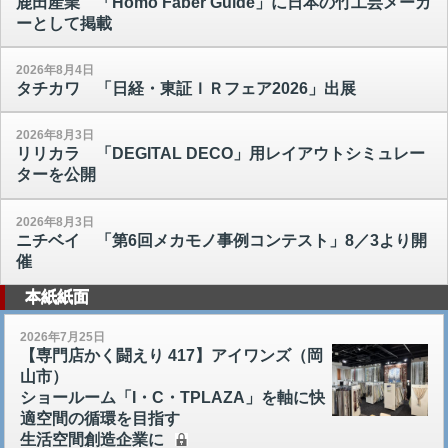
鹿田産業 「Homo Faber Guide」に日本の竹工芸メーカ
ーとして掲載
2026年8月4日
タチカワ 「日経・東証ＩＲフェア2026」出展
2026年8月3日
リリカラ 「DEGITAL DECO」用レイアウトシミュレー
ターを公開
2026年8月3日
ニチベイ 「第6回メカモノ事例コンテスト」8／3より開
催
本紙紙面
2026年7月25日
【専門店かく闘えり 417】アイワンズ（岡
山市）
ショールーム「I・C・TPLAZA」を軸に快
適空間の循環を目指す
生活空間創造企業に