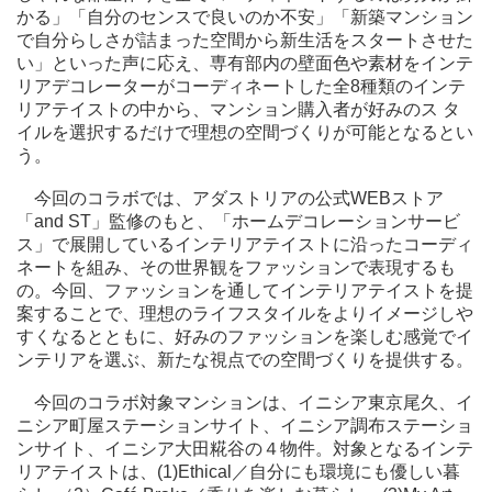
かる」「自分のセンスで良いのか不安」「新築マンション
で自分らしさが詰まった空間から新生活をスタートさせた
い」といった声に応え、専有部内の壁面色や素材をインテ
リアデコレーターがコーディネートした全8種類のインテ
リアテイストの中から、マンション購入者が好みのス タ
イルを選択するだけで理想の空間づくりが可能となるとい
う。
今回のコラボでは、アダストリアの公式WEBストア
「and ST」監修のもと、「ホームデコレーションサービ
ス」で展開しているインテリアテイストに沿ったコーディ
ネートを組み、その世界観をファッションで表現するも
の。今回、ファッションを通してインテリアテイストを提
案することで、理想のライフスタイルをよりイメージしや
すくなるとともに、好みのファッションを楽しむ感覚でイ
ンテリアを選ぶ、新たな視点での空間づくりを提供する。
今回のコラボ対象マンションは、イニシア東京尾久、イ
ニシア町屋ステーションサイト、イニシア調布ステーショ
ンサイト、イニシア大田糀谷の４物件。対象となるインテ
リアテイストは、(1)Ethical／自分にも環境にも優しい暮