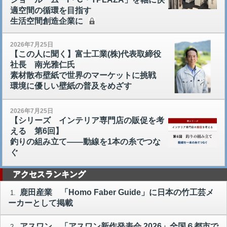
適空間の循環を目指す
生活空間創造企業に
2026年7月25日
【この人に聞く】富士工業(株)代表取締役
社長 南光雅仁氏
素材散布壁紙で世界のマーケットに挑戦
環境に優しい壁紙の普及をめざす
2026年7月25日
【シリーズ インテリア専門店の販促を考
える 第6回】
釣りの組み立て――動線を1本の糸でつな
ぐ
アクセスランキング
鹿田産業 「Homo Faber Guide」に日本の竹工芸メ
1.
ーカーとして掲載
アスワン 「アスワン新作発表会 2026」全国６都市で
2.