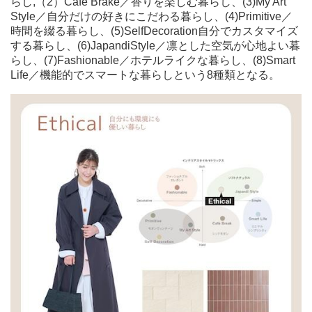
らし,（2）Café Brake／香りを楽しむ暮らし、(3)My Art
Style／自分だけの好きにこだわる暮らし、(4)Primitive／
時間を綴る暮らし、(5)SelfDecoration自分でカスタマイズ
する暮らし、(6)JapandiStyle／凛とした空気が心地よい暮
らし、(7)Fashionable／ホテルライクな暮らし、(8)Smart
Life／機能的でスマートな暮らしという8種類となる。