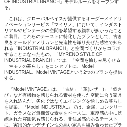
OF INDUSTRIAL BRANCH」モデルルームをオープンす
る。
これは、グローバルベイスが提供するオーダーメイドリ
ノベーションサービス「マイリノ」において、インダスト
リアルやビンテージの空間を希望する顧客が多かったこと
に着目。これらのテーストに特化したプランとして、古き
良きオールドアメリカンと先進性を織り交ぜた感性で知ら
れる「INDUSTRIAL BRANCH」と空間づくりからコラボ
することになったもの。「MYRENO STYLE OF
INDUSTRIAL BRANCH」では、「空間を愉しみ尽くせる
一生モノの暮らし」をコンセプトに、Model
INDUSTRIAL、Model VINTAGEという2つのプランを提供
する。
『Model VINTAGE』は、「古材」「革(レザー)」「鉄さ
び」など有機物を感じられる素材を使った空間に合う家具
を入れ込んだ、劣化ではなくエイジングを愉しめる暮らし
を提案。『Model INDUSTRIAL』では、金属、コンクリー
ト、ガラスなど無機質な素材をベースに、重厚感の中に洗
練された雰囲気も感じられる、非住居感のあるテースト
に、実用的かつデザイン性の高い家具を組み合わせたプラ