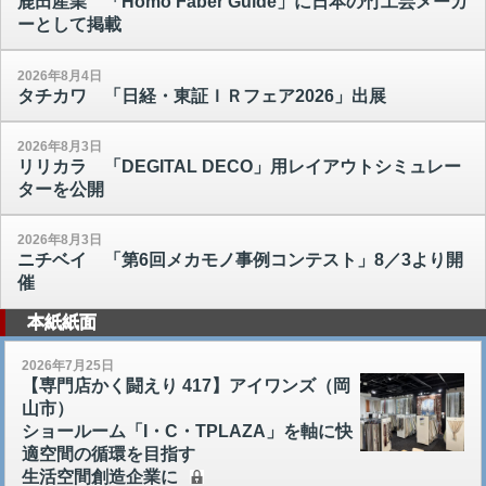
鹿田産業 「Homo Faber Guide」に日本の竹工芸メーカ
ーとして掲載
2026年8月4日
タチカワ 「日経・東証ＩＲフェア2026」出展
2026年8月3日
リリカラ 「DEGITAL DECO」用レイアウトシミュレー
ターを公開
2026年8月3日
ニチベイ 「第6回メカモノ事例コンテスト」8／3より開
催
本紙紙面
2026年7月25日
【専門店かく闘えり 417】アイワンズ（岡
山市）
ショールーム「I・C・TPLAZA」を軸に快
適空間の循環を目指す
生活空間創造企業に