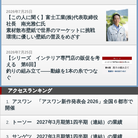
2026年7月25日
【この人に聞く】富士工業(株)代表取締役
社長 南光雅仁氏
素材散布壁紙で世界のマーケットに挑戦
環境に優しい壁紙の普及をめざす
2026年7月25日
【シリーズ インテリア専門店の販促を考
える 第6回】
釣りの組み立て――動線を1本の糸でつな
ぐ
アクセスランキング
アスワン 「アスワン新作発表会 2026」全国６都市で
1.
開催
トーソー 2027年3月期第1四半期（連結）の業績
2.
サンゲツ 2027年3月期第1四半期（連結）の業績
3.