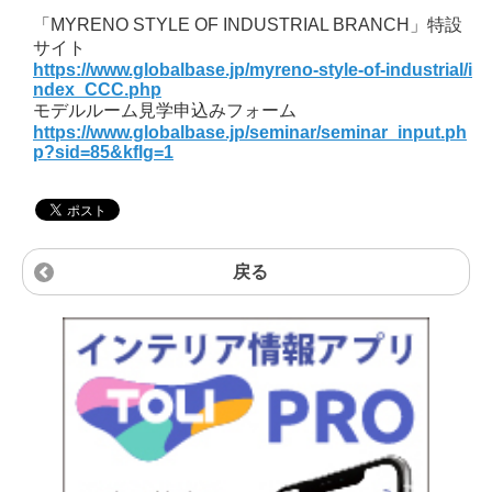
「MYRENO STYLE OF INDUSTRIAL BRANCH」特設
サイト
https://www.globalbase.jp/myreno-style-of-industrial/i
ndex_CCC.php
モデルルーム見学申込みフォーム
https://www.globalbase.jp/seminar/seminar_input.ph
p?sid=85&kflg=1
戻る