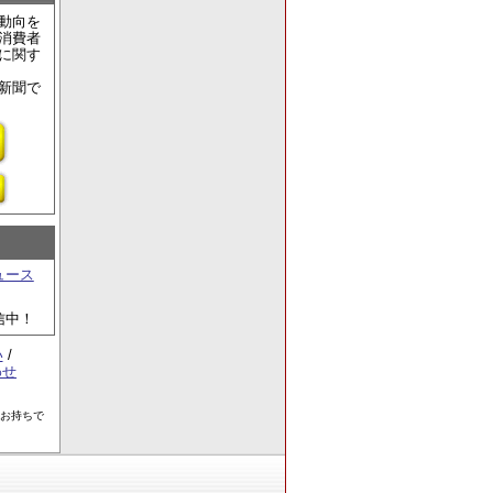
動向を
消費者
に関す
新聞で
ュース
信中！
い
/
わせ
をお持ちで