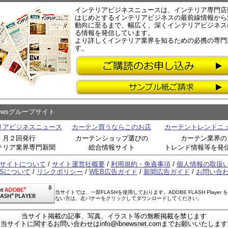
インテリアビジネスニュースは、インテリア専門店
はじめとするインテリアビジネスの最前線情報から
動向に至るまで、幅広く、深くインテリアビジネス
る情報を発信しています。
より詳しくインテリア業界を知るための必携の専門
す。
Newsグループサイト
リアビジネスニュース
カーテン買うならこのお店
カーテントレンドニ
月２回発行
カーテンショップ選びの
カーテン業界の
テリア業界専門新聞
総合情報サイト
トレンド情報等を発
サイトについて
/
サイト運営社概要
/
利用規約・免責事項
/
個人情報の取扱
SSについて
/
リンクポリシー
/
WEB広告ガイド
/
新聞広告ガイド
/
お問い合
当サイトでは、一部FLASHを使用しております。ADOBE FLASH Player 
ない方は、左バナーをクリックしてダウンロードしてください。
当サイト掲載の記事、写真、イラスト等の無断掲載を禁じます
当サイトに関するお問い合わせはinfo@ibnewsnet.comまでお願いいたします