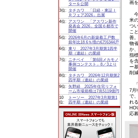
画
ターを公開
3位:
タチカワ 「日経・東証Ｉ
今回
Ｒフェア2026」出展
米
4位:
アスワン 「アスワン新作
つ
発表会 2026」全国６都市で
開催
こ
善
5位:
2026年6月の新築着工戸数
前年比18.6％増の6万6344戸
物省
6位:
東リ 2027年3月期第1四半
か
期（連結）の業績
指
7位:
ニチベイ 「第6回メカモノ
を
事例コンテスト」8／3より
ー
開催
削
8位:
タチカワ 2026年12月期第2
四半期（連結）の業績
「
9位:
矢野経 2025年住宅リフォ
7
ーム市場規模は7兆5119億円
で
10
トーソー 2027年3月期第1
れる
位:
四半期（連結）の業績
HO
応