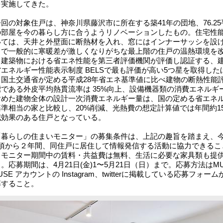
を実施してきた。
の対象住戸は、神奈川県藤沢市に所在する築41年の団地、76.25
の部屋を今の暮らし方に合うようリノベーションしたもの。住宅性
いては、天井と外壁面に断熱材を入れ、窓にはインナーサッシを設
とで一般的に寒暖差が激しくなりがちな最上階の住戸の温熱環境を
。建築物における省エネ性能を第三者評価機関が評価し認証する、
エネルギー性能表示制度 BELSで最も評価が高い5つ星を取得した
、国土交通省が定める平成28年省エネ基準値に比べ建物の断熱性能
標である外皮平均熱貫流率は 35%向上、設備機器類の消費エネルギ
含めた建物全体の設計一次消費エネルギー量は、国の定める省エネ
基準相当の家と比較し、20%削減、光熱費の想定計算値では年間約1
減効果のある住戸となっている。
暮らしの住まいモニター」の募集条件は、上記の趣旨を踏まえ、
月頃から２年間、同住戸に居住して情報発信する活動に協力できるこ
、モニター期間中の賃料・共益費は無料、生活に必要な家具類も提
。応募期間は、4月21日(金)1〜5月21日（日）まで。応募方法はMU
USE アカウントの Instagram、twitterに掲載している応募フォーム
募すること。