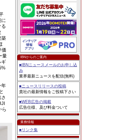
年比18.6％増の
平
能に
ける
改
建築
ほ
評価
ー量
IBNからのご案内
ルギ
■IBNニュースメールのお申し込
5%
み
業界最新ニュースを配信(無料)
今年
■ニュースリリースの投稿
と
貴社の最新情報をご投稿下さい
供さ
■WEB広告の掲載
JI
広告仕様、及び料金ついて
から
業務情報
■リンク集