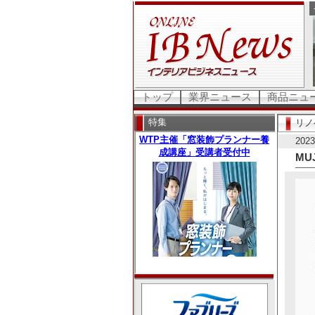
トップ
業界ニュース
商品ニュ
特集
リノ
20
MU