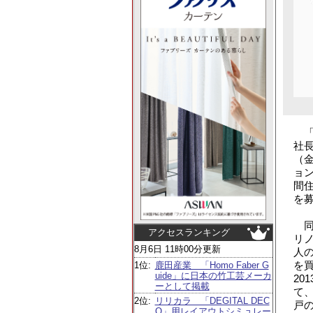
「無
社
（金
ョン
間
を
同
アクセスランキング
リノ
8月6日 11時00分更新
人
を
1位:
鹿田産業 「Homo Faber G
uide」に日本の竹工芸メーカ
20
ーとして掲載
て
2位:
リリカラ 「DEGITAL DEC
戸
O」用レイアウトシミュレー