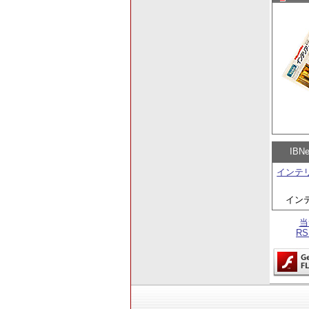
IB
インテ
イン
当
R