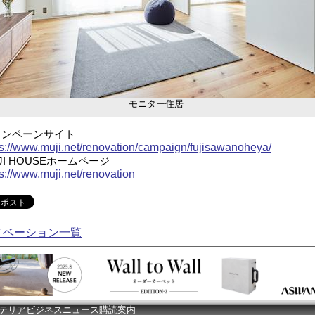
モニター住居
ャンペーンサイト
ps://www.muji.net/renovation/campaign/fujisawanoheya/
JI HOUSEホームページ
ps://www.muji.net/renovation
ノベーション一覧
テリアビジネスニュース購読案内