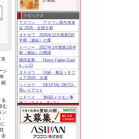
トピックス
アスワン 「アスワン新作発表
会 2026」全国６都
タチカワ 2026年12月期第2四
半期（連結）の業
トーソー 2027年3月期第1四半
期（連結）の業績
宣夫
鹿田産業 「Homo Faber Guid
e」に日
ーシ
タチカワ 「日経・東証ＩＲフ
年
ェア2026」出展
１組
リリカラ 「DEGITAL DECO」
用レイアウト
ニチベイ 「第6回メカモノ事
きる
例コンテスト」8／3よ
、住む
東リ 2027年3月期第1四半期
ョン
（連結）の業績
 、
ニチベイ 公式Instagramプレゼ
」に
ントキャンペ
住
2026年6月の新築着工戸数 前
う企