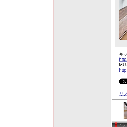
キ
htt
MU
htt
リ
イン