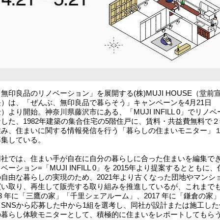
印良品のリノベーション」を展開する(株)MUJI HOUSE（堂前
長）は、「ぜんぶ、無印良品で暮らそう」キャンペーンを4月21日
）より開始。神奈川県藤沢市にある、「MUJI INFILL 0」でリノベ
した、1982年建築の集合住宅の5階住戸に、賃料・共益費無料で２
住み、住まいに関する情報発信を行う「暮らしの住まいモニター」
募集している。
社では、住まい手が自在に自分の暮らしに合った住まいを編集で
ベーション=「MUJI INFILL 0」を 2015年より提案するとともに
の自由な暮らしの実現のため、2021年より古くなった団地やマンシ
買い取り、再生して販売する取り組みを推進しているが、これまでも
13 年に「三鷹の家」「千里シェアルーム」、2017 年に「鎌倉の家
、SNSから応募した中から1組を選考し、同社が設計または施工した
の暮らし体験モニターとして、積極的に住まいをレポートしてもら