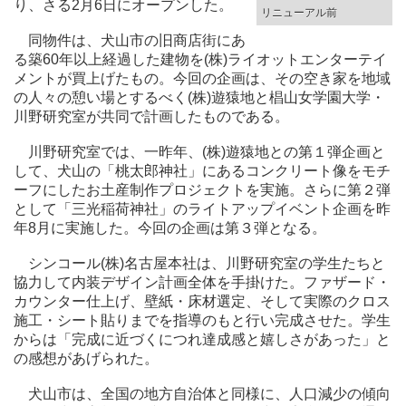
り、さる2月6日にオープンした。
リニューアル前
同物件は、犬山市の旧商店街にあ
る築60年以上経過した建物を(株)ライオットエンターテイ
メントが買上げたもの。今回の企画は、その空き家を地域
の人々の憩い場とするべく(株)遊猿地と椙山女学園大学・
川野研究室が共同で計画したものである。
川野研究室では、一昨年、(株)遊猿地との第１弾企画と
して、犬山の「桃太郎神社」にあるコンクリート像をモチ
ーフにしたお土産制作プロジェクトを実施。さらに第２弾
として「三光稲荷神社」のライトアップイベント企画を昨
年8月に実施した。今回の企画は第３弾となる。
シンコール(株)名古屋本社は、川野研究室の学生たちと
協力して内装デザイン計画全体を手掛けた。ファザード・
カウンター仕上げ、壁紙・床材選定、そして実際のクロス
施工・シート貼りまでを指導のもと行い完成させた。学生
からは「完成に近づくにつれ達成感と嬉しさがあった」と
の感想があげられた。
犬山市は、全国の地方自治体と同様に、人口減少の傾向