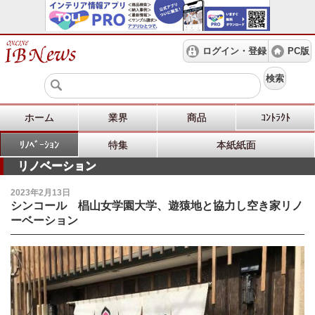
ログイン・登録
PC版
検索
ホーム
業界
商品
ｺﾝﾄﾗｸﾄ
ﾘﾉﾍﾞｰｼｮﾝ
特集
本紙紙面
リノベーション
2023年2月13日
シンコール 椙山女学園大学、遊猿地と協力し空き家リノ
ーベーション