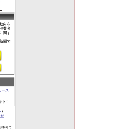
動向を
消費者
に関す
新聞で
ュース
信中！
い
/
わせ
をお持ちで