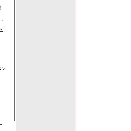
継
う、
ビ
ポン