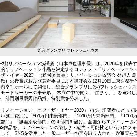
総合グランプリ フレッシュハウス
一社)リノベーション協議会（山本卓也理事長）は、2020年を代表
力的なリノベーション作品を決定するコンテスト「リノベーション
ザ・イヤー2020」（選考委員長：リノベーション協議会 発起人 
丈氏）の授賞式および選考委員による講評会を12月10日に東京都千
の内幸町ホールにて開催し、総合グランプリに(株)フレッシュハウス
リモートワーカーの未来形。 木立の中で働く。 住まう。」を選出し
か、部門別最優秀作品賞、特別賞を発表した。
リノベーション・オブ・ザ・イヤー2020」では、消費者にとって
い施工費別に「500万円未満部門」「1000万円未満部門」「1000
上部門」「無差別級部門」の４部門を設け、全国からエントリーさ
268作品を、リノベーションの楽しさ・魅力・可能性という点にフォ
スして、SNSを活用した一般ユーザーの声を取り入れた一次審査を