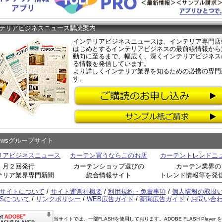
テリアビジネスニュース購読案内
インテリアビジネスニュースは、インテリア専門店
はじめとするインテリアビジネスの最前線情報から
動向に至るまで、幅広く、深くインテリアビジネス
る情報を発信しています。
より詳しくインテリア業界を知るための必携の専門
す。
Newsグループサイト
リアビジネスニュース
カーテン買うならこのお店
カーテントレンドニ
月２回発行
カーテンショップ選びの
カーテン業界の
テリア業界専門新聞
総合情報サイト
トレンド情報等を発
サイトについて
/
サイト運営社概要
/
利用規約・免責事項
/
個人情報の取扱
SSについて
/
リンクポリシー
/
WEB広告ガイド
/
新聞広告ガイド
/
お問い合
当サイトでは、一部FLASHを使用しております。ADOBE FLASH Player 