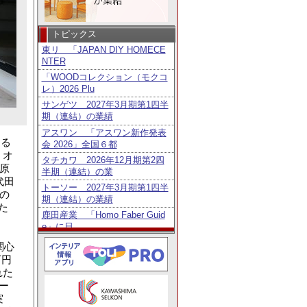
トピックス
東リ 「JAPAN DIY HOMECE
NTER
「WOODコレクション（モクコ
レ）2026 Plu
サンゲツ 2027年3月期第1四半
期（連結）の業績
アスワン 「アスワン新作発表
する
会 2026」全国６都
・オ
タチカワ 2026年12月期第2四
島原
半期（連結）の業
代田
トーソー 2027年3月期第1四半
の
期（連結）の業績
た
鹿田産業 「Homo Faber Guid
e」に日
タチカワ 「日経・東証ＩＲフ
関心
ェア2026」出展
万円
リリカラ 「DEGITAL DECO」
れた
用レイアウト
ー
ニチベイ 「第6回メカモノ事
実