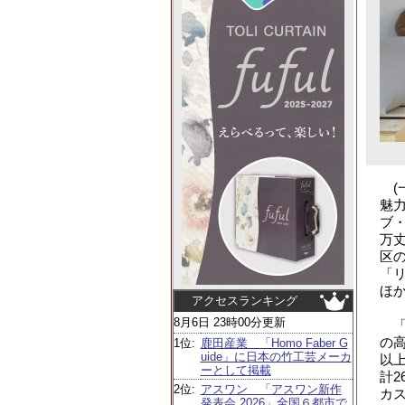
(
魅
ブ・
万
区
「
ほ
アクセスランキング
8月6日 23時00分更新
「
の高
1位:
鹿田産業 「Homo Faber G
uide」に日本の竹工芸メーカ
以
ーとして掲載
計
2位:
アスワン 「アスワン新作
カ
発表会 2026」全国６都市で