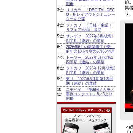
施
開催
集
3位:
リリカラ 「DEGITAL DEC
リ
O」用レイアウトシミュレー
ターを公開
4位:
タチカワ 「日経・東証Ｉ
Ｒフェア2026」出展
5位:
サンゲツ 2027年3月期第1
四半期（連結）の業績
6位:
2026年6月の新築着工戸数
前年比18.6％増の6万6344戸
7位:
トーソー 2027年3月期第1
四半期（連結）の業績
8位:
タチカワ 2026年12月期第2
四半期（連結）の業績
9位:
東リ 2027年3月期第1四半
期（連結）の業績
10
ニチベイ 「第6回メカモノ
位:
事例コンテスト」8／3より
開催
＜
「