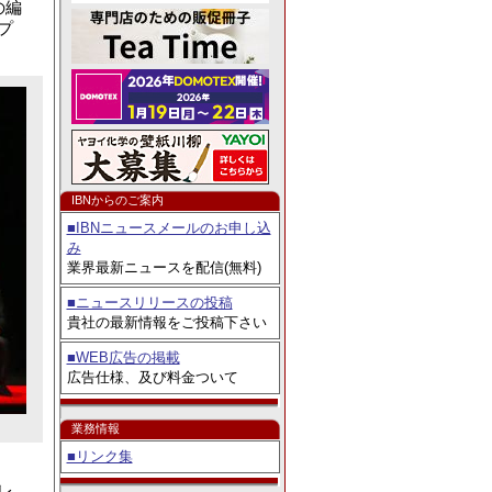
例コンテスト」8／3よ
の編
プ
IBNからのご案内
■IBNニュースメールのお申し込
み
業界最新ニュースを配信(無料)
■ニュースリリースの投稿
貴社の最新情報をご投稿下さい
■WEB広告の掲載
広告仕様、及び料金ついて
業務情報
■リンク集
レ