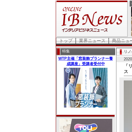
トップ
業界ニュース
商品ニュ
特集
リノ
202
「
ス