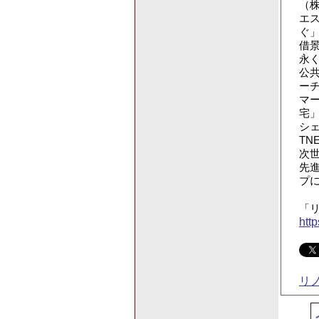
（
エ
ぐ
借
永
公
ー
マ
宅」
シェ
TN
次世
先
プ
「リ
htt
リ