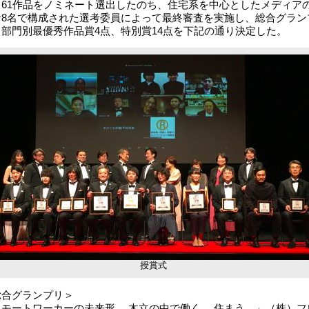
。61作品をノミネート選出したのち、住宅系を中心としたメディア
者8名で構成された選考委員によって最終審査を実施し、総合グラン
、部門別最優秀作品賞4点、特別賞14点を下記の通り決定した。
授賞式
総合グランプリ＞
リモートワーカーの未来形。 木立の中で働く。 住まう。」（株）フ