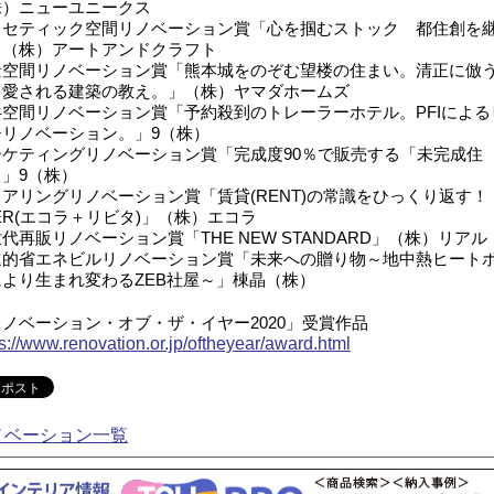
株）ニューユニークス
スセティック空間リノベーション賞「心を掴むストック 都住創を
」（株）アートアンドクラフト
景空間リノベーション賞「熊本城をのぞむ望楼の住まい。清正に倣
く愛される建築の教え。」（株）ヤマダホームズ
共空間リノベーション賞「予約殺到のトレーラーホテル。PFIによる
チリノベーション。」9（株）
ーケティングリノベーション賞「完成度90％で販売する「未完成住
」9（株）
アリングリノベーション賞「賃貸(RENT)の常識をひっくり返す！
ER(エコラ＋リビタ)」（株）エコラ
代再販リノベーション賞「THE NEW STANDARD」（株）リアル
進的省エネビルリノベーション賞「未来への贈り物～地中熱ヒート
により生まれ変わるZEB社屋～」棟晶（株）
ノベーション・オブ・ザ・イヤー2020」受賞作品
ps://www.renovation.or.jp/oftheyear/award.html
ノベーション一覧