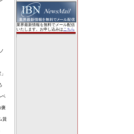
業界最新情報を無料でメール配信
いたします。お申し込みは
こちら
ノ
家」
ろ
ルベ
の褒
ム賃
」