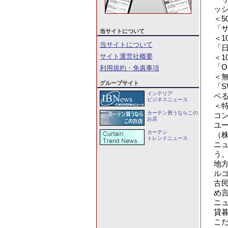
ッ
＜5
「
当サイトについて
＜1
当サイトについて
「
サイト運営社概要
＜1
「O
利用規約・免責事項
＜
グループサイト
「S
インテリア
ベ
ビジネスニュース
＜
カーテン買うならこの
コン
お店
ユ
カーテン
（株）
トレンドニュース
ニ
う。
地
ルゴ
古
め言
ニ
貸
こだ