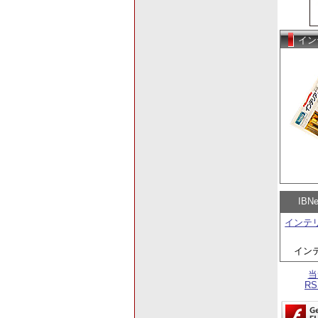
イン
IB
インテ
イン
当
R