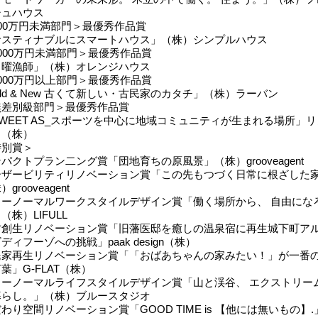
シュハウス
00万円未満部門＞最優秀作品賞
サスティナブルにスマートハウス」（株）シンプルハウス
000万円未満部門＞最優秀作品賞
日曜漁師」（株）オレンジハウス
000万円以上部門＞最優秀作品賞
ld & New 古くて新しい・古民家のカタチ」（株）ラーバン
無差別級部門＞最優秀作品賞
WEET AS_スポーツを中心に地域コミュニティが生まれる場所」リ
る（株）
特別賞＞
パクトプラン二ング賞「団地育ちの原風景」（株）grooveagent
ーザービリティリノベーション賞「この先もつづく日常に根ざした
grooveagent
ューノーマルワークスタイルデザイン賞「働く場所から、 自由にな
（株）LIFULL
方創生リノベーション賞「旧藩医邸を癒しの温泉宿に再生城下町ア
ディフーゾへの挑戦」paak design（株）
民家再生リノベーション賞「「おばあちゃんの家みたい！」が一番
葉」G-FLAT（株）
ューノーマルライフスタイルデザイン賞「山と渓谷、 エクストリー
暮らし。」（株）ブルースタジオ
わり空間リノベーション賞「GOOD TIME is 【他には無いもの】.