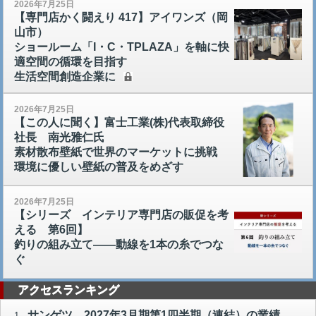
2026年7月25日
【専門店かく闘えり 417】アイワンズ（岡
山市）
ショールーム「I・C・TPLAZA」を軸に快
適空間の循環を目指す
生活空間創造企業に
2026年7月25日
【この人に聞く】富士工業(株)代表取締役
社長 南光雅仁氏
素材散布壁紙で世界のマーケットに挑戦
環境に優しい壁紙の普及をめざす
2026年7月25日
【シリーズ インテリア専門店の販促を考
える 第6回】
釣りの組み立て――動線を1本の糸でつな
ぐ
アクセスランキング
サンゲツ 2027年3月期第1四半期（連結）の業績
1.