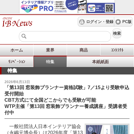
ログイン・登録
PC版
検索
ホーム
業界
商品
ｺﾝﾄﾗｸﾄ
ﾘﾉﾍﾞｰｼｮﾝ
特集
本紙紙面
特集
2026年6月13日
「第13回 窓装飾プランナー資格試験」7／15より受験申込
受付開始
CBT方式にて全国どこからでも受験が可能
WTP主催「第13回 窓装飾プランナー養成講座」受講者受
付中
一般社団法人日本インテリア協会
（永嶋元博会長）は2026年度「第13