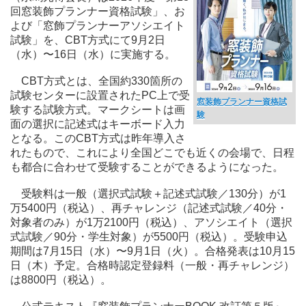
回窓装飾プランナー資格試験」、お
よび「窓飾プランナーアソシエイト
試験」を、CBT方式にて9月2日
（水）〜16日（水）に実施する。
CBT方式とは、全国約330箇所の
試験センターに設置されたPC上で受
窓装飾プランナー資格試
験する試験方式。マークシートは画
験
面の選択に記述式はキーボード入力
となる。このCBT方式は昨年導入さ
れたもので、これにより全国どこでも近くの会場で、日程
も都合に合わせて受験することができるようになった。
受験料は一般（選択式試験＋記述式試験／130分）が1
万5400円（税込）、再チャレンジ（記述式試験／40分・
対象者のみ）が1万2100円（税込）、アソシエイト（選択
式試験／90分・学生対象）が5500円（税込）。受験申込
期間は7月15日（水）〜9月1日（火）。合格発表は10月15
日（木）予定。合格時認定登録料（一般・再チャレンジ）
は8800円（税込）。