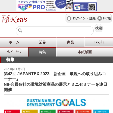
ログイン・登録
PC版
検索
ホーム
業界
商品
ｺﾝﾄﾗｸﾄ
ﾘﾉﾍﾞｰｼｮﾝ
特集
本紙紙面
特集
2023年11月5日
第42回 JAPANTEX 2023 新企画「環境への取り組みコ
ーナー」
NIF会員各社の環境対策商品の展示とミニセミナーを連日
開催