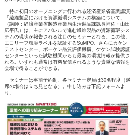
特に初日のオープニングに行われる経済産業省基調講演
「繊維製品における資源循環システムの構築について」
（講師：経済産業省製造産業局生活製品課課長補佐・山田
広平氏）は、主にアパレルで進む繊維製品の資源循環シス
テムの現状が報告される注目のセミナーとなる。この他、
エコリーフ環境ラベルを認証するSuMPO、さらにカケン
テストセンター、ボーケン品質評価機構、ケケン試験認証
センターといった試験機関からも最新の環境情報が提供さ
れる。いずれも通常は有料配信されるような貴重な情報を
会場で得ることができる。
セミナーは事前予約制。各セミナー定員は30名程度（満
席の場合は立ち見となる）。申し込みは下記フォームよ
り。