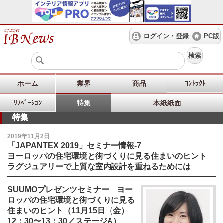
ログイン・登録
PC版
検索
ホーム
業界
商品
ｺﾝﾄﾗｸﾄ
ﾘﾉﾍﾞｰｼｮﾝ
特集
本紙紙面
特集
2019年11月2日
「JAPANTEX 2019」セミナー情報-7
ヨーロッパの住宅環境と街づくりに見る住まいのヒント
ラグジュアリーで上質な室内設計を重ねるためには
SUUMOプレゼンツセミナー ヨー
ロッパの住宅環境と街づくりに見る
住まいのヒント（11月15日（金）
12：30〜13：30／ステージA）