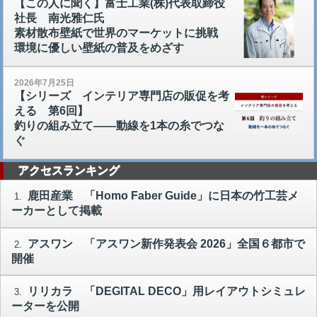
【この人に聞く】富士工業(株)代表取締役
社長 南光雅仁氏
素材散布壁紙で世界のマーケットに挑戦
環境に優しい壁紙の普及をめざす
2026年7月25日
【シリーズ インテリア専門店の販促を考
える 第6回】
釣りの組み立て――動線を1本の糸でつな
ぐ
アクセスランキング
鹿田産業 「Homo Faber Guide」に日本の竹工芸メ
1.
ーカーとして掲載
アスワン 「アスワン新作発表会 2026」全国６都市で
2.
開催
リリカラ 「DEGITAL DECO」用レイアウトシミュレ
3.
ーターを公開