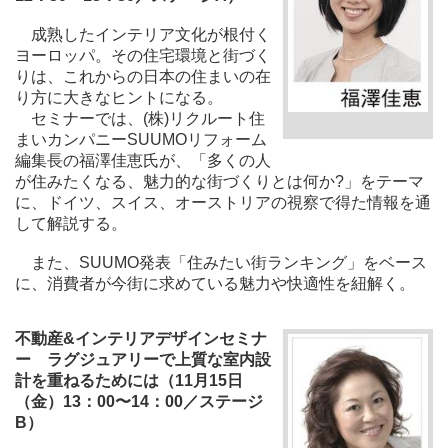
成熟したインテリア文化が根付く
ヨーロッパ。その住宅環境と街づく
りは、これからの日本の住まいの在
り方に大きなヒントになる。
セミナーでは、(株)リクルート住
まいカンパニーSUUMOリフォーム
編集長の福澤佳恵氏が、「多くの人
が住みたくなる、魅力的な街づくりとは何か?」をテーマ
に、ドイツ、スイス、オーストリアの視察で得た情報を通
して解説する。
また、SUUMO発表「住みたい街ランキング」をベース
に、消費者が今街に求めている魅力や快適性を紐解く。
不動産&インテリアデザインセミナ
ー ラグジュアリーで上質な室内設
計を重ねるためには（11月15日
（金）13：00〜14：00／ステージ
B）