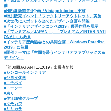
■「第1回 デジタルプリント インテリア・フォーラム」開
催
■NIF40周年特別企画「Vintage Interior」実施
■特別販売イベント「ファクトリーアウトレット」実施
■次世代にスポットを当てたデザイン企画を開催
■「インテリアデザインコンペ2019」優秀作品を展示
■「プレミアム／JAPAN」、「プレミアム／INTER NATI
ONAL」も必見
■インテリア産業協会との共同企画「Windows Paradise
2019」に注目
■開催テーマは「空間を装うインテリアファブリックス＆
デザイン」
「第38回JAPANTEX2019」出展者情報
■シンコールインテリア
■ヤヨイ化学
■ニチベイ
■トーソー
■東リ
■住江織物グループ
■タチカワ
■リリカラ