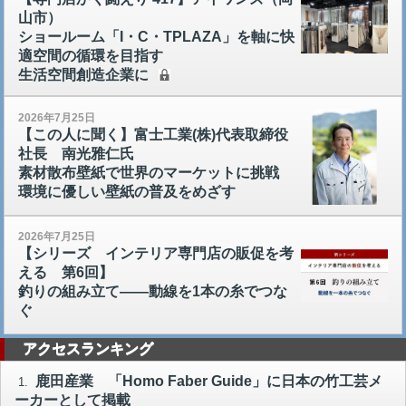
山市）
ショールーム「I・C・TPLAZA」を軸に快
適空間の循環を目指す
生活空間創造企業に
2026年7月25日
【この人に聞く】富士工業(株)代表取締役
社長 南光雅仁氏
素材散布壁紙で世界のマーケットに挑戦
環境に優しい壁紙の普及をめざす
2026年7月25日
【シリーズ インテリア専門店の販促を考
える 第6回】
釣りの組み立て――動線を1本の糸でつな
ぐ
アクセスランキング
鹿田産業 「Homo Faber Guide」に日本の竹工芸メ
1.
ーカーとして掲載