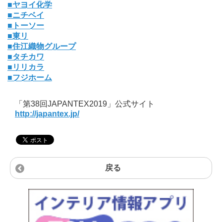
■ヤヨイ化学
■ニチベイ
■トーソー
■東リ
■住江織物グループ
■タチカワ
■リリカラ
■フジホーム
「第38回JAPANTEX2019」公式サイト
http://japantex.jp/
戻る