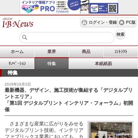
ログイン・登録
PC版
検索
ホーム
業界
商品
ｺﾝﾄﾗｸﾄ
ﾘﾉﾍﾞｰｼｮﾝ
特集
本紙紙面
特集
2019年10月3日
最新機器、デザイン、施工技術が集結する「デジタルプリ
ントエリア」
「第1回 デジタルプリント インテリア・フォーラム」初開
催
さまざまな産業に広がりをみせる
デジタルプリント技術。インテリア
ファブリックス業界においても、カ