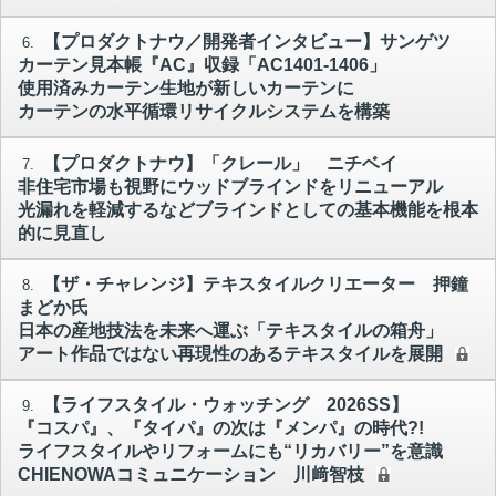
【プロダクトナウ／開発者インタビュー】サンゲツ
6.
カーテン見本帳『AC』収録「AC1401-1406」
使用済みカーテン生地が新しいカーテンに
カーテンの水平循環リサイクルシステムを構築
【プロダクトナウ】「クレール」 ニチベイ
7.
非住宅市場も視野にウッドブラインドをリニューアル
光漏れを軽減するなどブラインドとしての基本機能を根本
的に見直し
【ザ・チャレンジ】テキスタイルクリエーター 押鐘
8.
まどか氏
日本の産地技法を未来へ運ぶ「テキスタイルの箱舟」
アート作品ではない再現性のあるテキスタイルを展開
【ライフスタイル・ウォッチング 2026SS】
9.
『コスパ』、『タイパ』の次は『メンパ』の時代?!
ライフスタイルやリフォームにも“リカバリー”を意識
CHIENOWAコミュニケーション 川﨑智枝