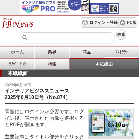
ログイン・登録
PC版
検索
ホーム
業界
商品
ｺﾝﾄﾗｸﾄ
ﾘﾉﾍﾞｰｼｮﾝ
特集
本紙紙面
本紙紙面
2025年6月10日
インテリアビジネスニュース
2025年6月10日号（No.874）
閲覧にはログインが必要です。ログ
イン後、表示された画像を選択する
とPDFが開きます。
主要記事はタイトル部分をクリック