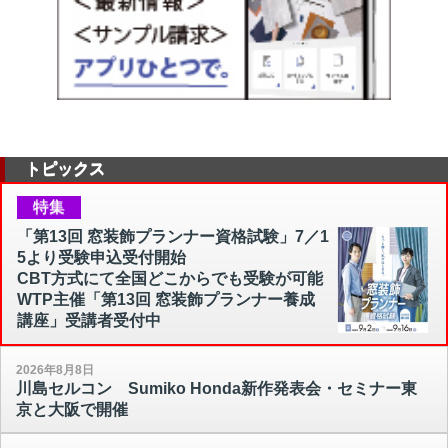
トピックス
特集
「第13回 窓装飾プランナー資格試験」7／1
5より受験申込受付開始
CBT方式にて全国どこからでも受験が可能
WTP主催「第13回 窓装飾プランナー養成
講座」受講者受付中
2026年8月8日
川島セルコン Sumiko Honda新作発表会・セミナー東
京と大阪で開催