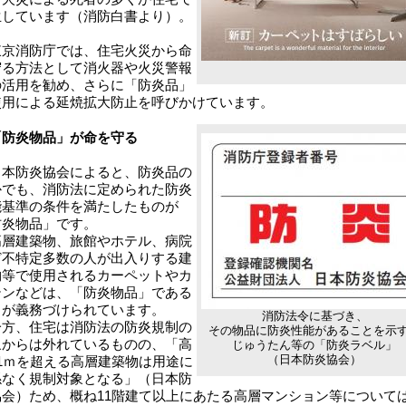
生しています（消防白書より）。
京消防庁では、住宅火災から命
守る方法として消火器や火災警報
の活用を勧め、さらに「防炎品」
使用による延焼拡大防止を呼びかけています。
「防炎物品」が命を守る
本防炎協会によると、防炎品の
かでも、消防法に定められた防炎
能基準の条件を満たしたものが
防炎物品」です。
層建築物、旅館やホテル、病院
ど不特定多数の人が出入りする建
物等で使用されるカーペットやカ
テンなどは、「防炎物品」である
とが義務づけられています。
消防法令に基づき、
方、住宅は消防法の防炎規制の
その物品に防炎性能があることを示
象からは外れているものの、「高
じゅうたん等の「防炎ラベル」
（日本防炎協会）
31ｍを超える高層建築物は用途に
係なく規制対象となる」（日本防
協会）ため、概ね11階建て以上にあたる高層マンション等について