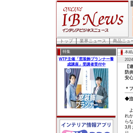
トップ
業界ニュース
商品ニュ
特集
本紙
202
【
防
安
＊
◆
よ
れ
ら
3
り