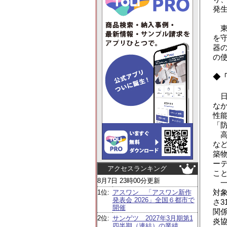
発
東
を
器
の
◆
日
な
性
「
高
な
築
ー
アクセスランキング
こ
8月7日 23時00分更新
一
対
1位:
アスワン 「アスワン新作
発表会 2026」全国６都市で
さ
開催
関
2位:
サンゲツ 2027年3月期第1
炎
四半期（連結）の業績