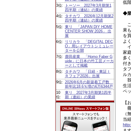
低
3位:
トーソー 2027年3月期第1
四半期（連結）の業績
◆
4位:
タチカワ 2026年12月期第2
四半期（連結）の業績
こ
5位:
東リ 「JAPAN DIY HOME
果
CENTER SHOW 2026」 出
を
展
よ
6位:
リリカラ 「DEGITAL DEC
O」用レイアウトシミュレー
イ
ターを公開
家
7位:
鹿田産業 「Homo Faber G
多
uide」に日本の竹工芸メーカ
付
ーとして掲載
タ
8位:
タチカワ 「日経・東証Ｉ
ル
Ｒフェア2026」出展
我
9位:
2026年6月の新築着工戸数
生
前年比18.6％増の6万6344戸
ペ
10
東リ 2027年3月期第1四半
位:
期（連結）の業績
【
冊
（
当
http
ま