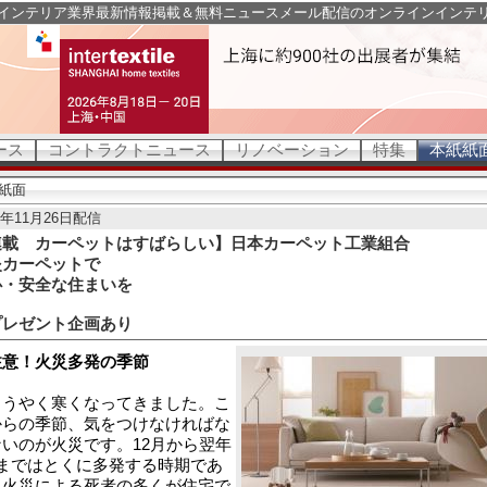
インテリア業界最新情報掲載＆無料ニュースメール配信のオンラインインテ
ース
コントラクトニュース
リノベーション
特集
本紙紙
紙面
4年11月26日配信
連載 カーペットはすばらしい】日本カーペット工業組合
炎カーペットで
心・安全な住まいを
プレゼント企画あり
注意！火災多発の季節
うやく寒くなってきました。こ
からの季節、気をつけなければな
ないのが火災です。12月から翌年
月まではとくに多発する時期であ
、火災による死者の多くが住宅で