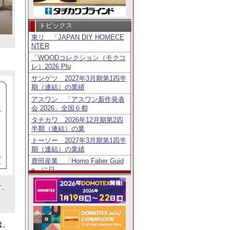
トピックス
東リ 「JAPAN DIY HOMECE
NTER
「WOODコレクション（モクコ
レ）2026 Plu
サンゲツ 2027年3月期第1四半
期（連結）の業績
アスワン 「アスワン新作発表
会 2026」全国６都
タチカワ 2026年12月期第2四
半期（連結）の業
トーソー 2027年3月期第1四半
期（連結）の業績
鹿田産業 「Homo Faber Guid
e」に日
タチカワ 「日経・東証ＩＲフ
す、
ェア2026」出展
リリカラ 「DEGITAL DECO」
用レイアウト
ニチベイ 「第6回メカモノ事
は、