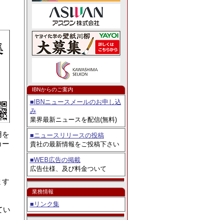
例コンテスト」8／3よ
IBNからのご案内
■IBNニュースメールのお申し込
み
業界最新ニュースを配信(無料)
用を
■ニュースリリースの投稿
カー
貴社の最新情報をご投稿下さい
■WEB広告の掲載
広告仕様、及び料金ついて
ます
業務情報
■リンク集
てい