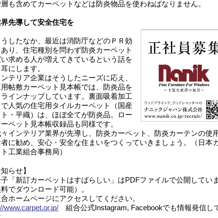
階層も含めてカーペットなどは防炎物品を使わねばなりません。
業界先導して安全住宅を
うしたなか、最近は消防庁などのＰＲ効
もあり、住宅種別を問わず防炎カーペット
買い求める人が増えてきているという話を
く耳にします。
ンテリア企業はそうしたニーズに応え、
庭用帖敷カーペット見本帳では、防炎品を
くラインナップしています。裏面吸着加工
きで人気の住宅用タイルカーペット（国産
フト・平織）は、ほぼ全てが防炎品。ロー
カーペット見本帳収録品も同様です。
々インテリア業界が先導し、防炎カーペット、防炎カーテンの使
活者に勧め、安心・安全な住まいをつくっていきましょう。（日本
ット工業組合事務局）
お知らせ】
子「新訂カーペットはすばらしい」はPDFファイルで公開してい
無料でダウンロード可能）。
組合ホームページにアクセスしてください。
://www.carpet.or.jp/
組合公式Instagram, Facebookでも情報発信し
す。