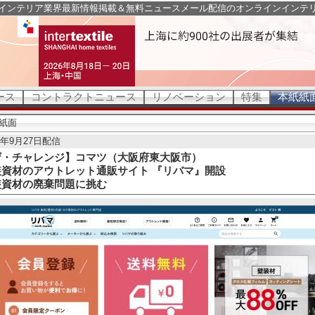
インテリア業界最新情報掲載＆無料ニュースメール配信のオンラインインテ
ース
コントラクトニュース
リノベーション
特集
本紙紙
紙面
24年9月27日配信
ザ・チャレンジ】コマツ（大阪府東大阪市）
装資材のアウトレット通販サイト 『リバマ』開設
装資材の廃棄問題に挑む