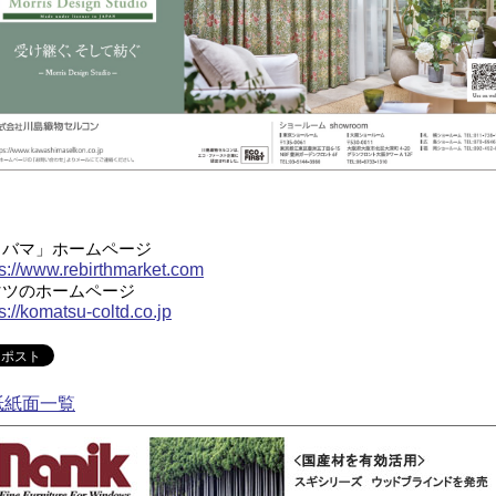
リバマ」ホームページ
ps://www.rebirthmarket.com
マツのホームページ
s://komatsu-coltd.co.jp
紙紙面一覧