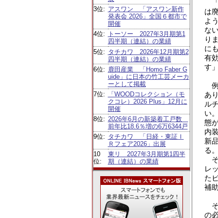
「
3位:
アスワン 「アスワン新作
は
発表会 2026」全国６都市で
よ
開催
な
4位:
トーソー 2027年3月期第1
り
四半期（連結）の業績
に
5位:
タチカワ 2026年12月期第2
有
四半期（連結）の業績
す
6位:
鹿田産業 「Homo Faber G
uide」に日本の竹工芸メーカ
ーとして掲載
例
7位:
「WOODコレクション（モ
あ
クコレ）2026 Plus」12月に
ル
開催
い
8位:
2026年6月の新築着工戸数
態
前年比18.6％増の6万6344戸
内
9位:
タチカワ 「日経・東証Ｉ
新
Ｒフェア2026」出展
る
10
東リ 2027年3月期第1四半
そ
位:
期（連結）の業績
レ
た
補
そ
の