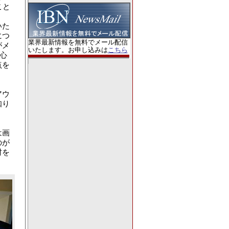
こと
いた
につ
業界最新情報を無料でメール配信
がメ
いたします。お申し込みは
こちら
心
点を
アウ
知り
は画
のが
材を