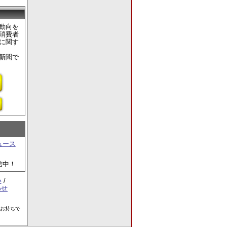
動向を
消費者
に関す
新聞で
ュース
信中！
い
/
わせ
をお持ちで