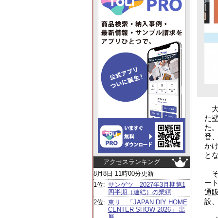
大
た
た
番
か
と
アクセスランキング
そ
8月8日 11時00分更新
ー
1位:
サンゲツ 2027年3月期第1
通
四半期（連結）の業績
設
2位:
東リ 「JAPAN DIY HOME
CENTER SHOW 2026」 出
展