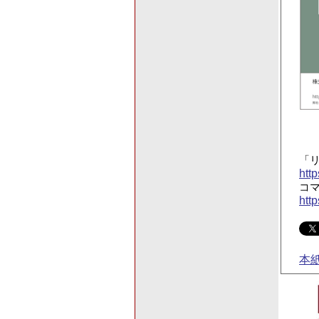
「
htt
コ
http
本