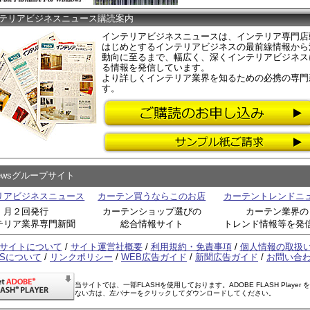
テリアビジネスニュース購読案内
インテリアビジネスニュースは、インテリア専門店
はじめとするインテリアビジネスの最前線情報から
動向に至るまで、幅広く、深くインテリアビジネス
る情報を発信しています。
より詳しくインテリア業界を知るための必携の専門
す。
Newsグループサイト
リアビジネスニュース
カーテン買うならこのお店
カーテントレンドニ
月２回発行
カーテンショップ選びの
カーテン業界の
テリア業界専門新聞
総合情報サイト
トレンド情報等を発
サイトについて
/
サイト運営社概要
/
利用規約・免責事項
/
個人情報の取扱
SSについて
/
リンクポリシー
/
WEB広告ガイド
/
新聞広告ガイド
/
お問い合
当サイトでは、一部FLASHを使用しております。ADOBE FLASH Player 
ない方は、左バナーをクリックしてダウンロードしてください。