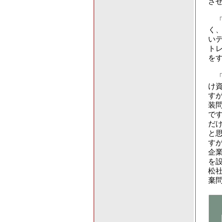
さ
「
く、
い
ト
を
「
け
す
装
で
だ
と
す
企
を
松
棄