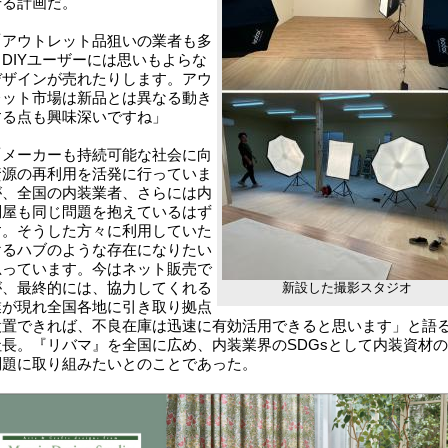
せる計画だ。
アウトレット品狙いの業者も多
DIYユーザーには思いもよらな
デザインが売れたりします。アウ
レット市場は新品とは異なる動き
する点も興味深いですね」
メーカーも持続可能な社会に向
資源の再利用を活発に行っていま
が、全国の内装業者、さらには内
問屋も同じ問題を抱えているはず
す。そうした方々に利用していた
けるハブのような存在になりたい
思っています。今はネット販売で
が、最終的には、協力してくれる
新設した撮影スタジオ
業が現れ全国各地に引き取り拠点
設置できれば、不良在庫は迅速に有効活用できると思います」と語
社長。『リバマ』を全国に広め、内装業界のSDGsとして内装資材
問題に取り組みたいとのことであった。