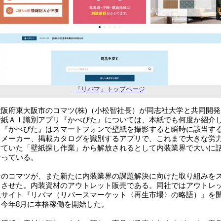
『リバマ』トップページ
阪府東大阪市のコマツ(株)（小松智社長）が同志社大学と共同開発
壁紙ＡＩ識別アプリ『かべぴた』については、本紙でも何度か紹介
。『かべぴた』はスマートフォンで壁紙を撮影すると瞬時に該当す
、メーカー、掲載カタログを識別するアプリで、これまで大きな労
けていた「壁紙探し作業」から解放されるとして内装業界で大いに
なっている。
のコマツが、また新たに内装業界の課題解決に向けた取り組みを
トさせた。内装資材のアウトレット販売である。同社ではアウトレ
販サイト『リバマ（リバースマーケット〈再生市場〉の略語）』を
、今年8月に本格稼働を開始した。