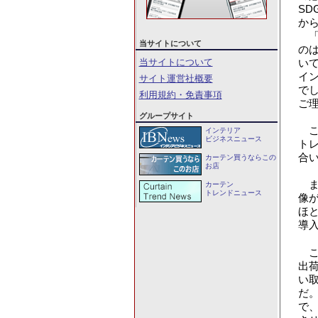
SD
か
「
当サイトについて
の
当サイトについて
い
イ
サイト運営社概要
で
利用規約・免責事項
ご
グループサイト
こ
インテリア
ビジネスニュース
ト
合
カーテン買うならこの
お店
ま
カーテン
トレンドニュース
像
ほ
導
こ
出
い
だ
で