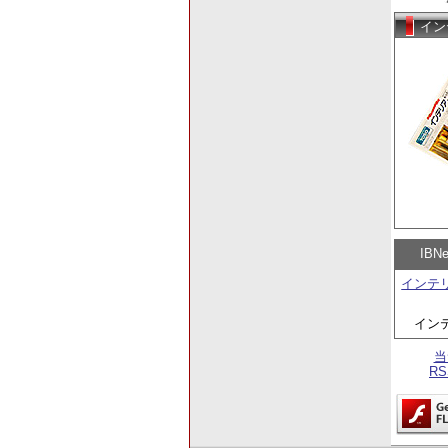
イン
IB
インテ
イン
当
R