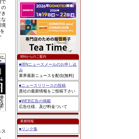
ェア2026」出展
側で
々の
でき
にな
環境
品を
で
IBNからのご案内
■IBNニュースメールのお申し込
み
業界最新ニュースを配信(無料)
■ニュースリリースの投稿
貴社の最新情報をご投稿下さい
■WEB広告の掲載
広告仕様、及び料金ついて
業務情報
■リンク集
ネス
も