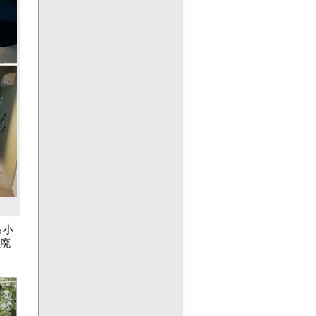
る小
の廃