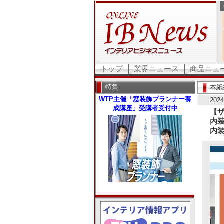
トップ
業界ニュース
商品ニュ
特集
本紙
20
【
内
内