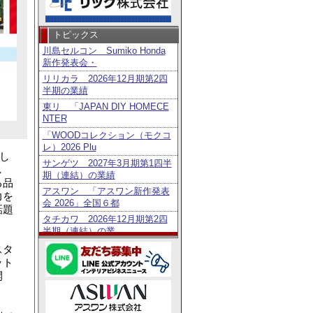
トピックス
川島セルコン Sumiko Honda
新作発表会・
リリカラ 2026年12月期第2四
半期の業績
東リ 「JAPAN DIY HOMECE
NTER
「WOODコレクション（モクコ
レ）2026 Plu
し
サンゲツ 2027年3月期第1四半
し
期（連結）の業績
る品
アスワン 「アスワン新作発表
力を
会 2026」全国６都
話題
タチカワ 2026年12月期第2四
半期（連結）の業
トーソー 2027年3月期第1四半
スタ
期（連結）の業績
ット
開
鹿田産業 「Homo Faber Guid
e」に日
タチカワ 「日経・東証ＩＲフ