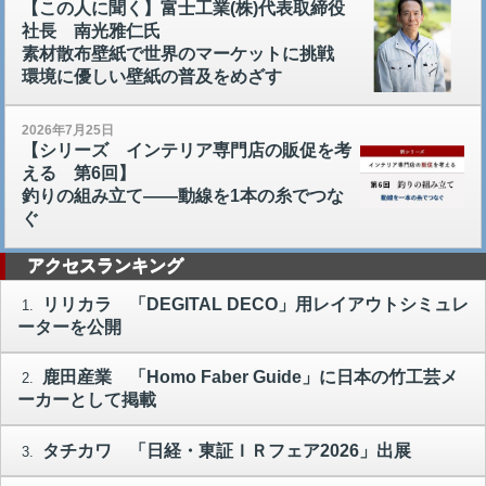
【この人に聞く】富士工業(株)代表取締役
社長 南光雅仁氏
素材散布壁紙で世界のマーケットに挑戦
環境に優しい壁紙の普及をめざす
2026年7月25日
【シリーズ インテリア専門店の販促を考
える 第6回】
釣りの組み立て――動線を1本の糸でつな
ぐ
アクセスランキング
リリカラ 「DEGITAL DECO」用レイアウトシミュレ
1.
ーターを公開
鹿田産業 「Homo Faber Guide」に日本の竹工芸メ
2.
ーカーとして掲載
タチカワ 「日経・東証ＩＲフェア2026」出展
3.