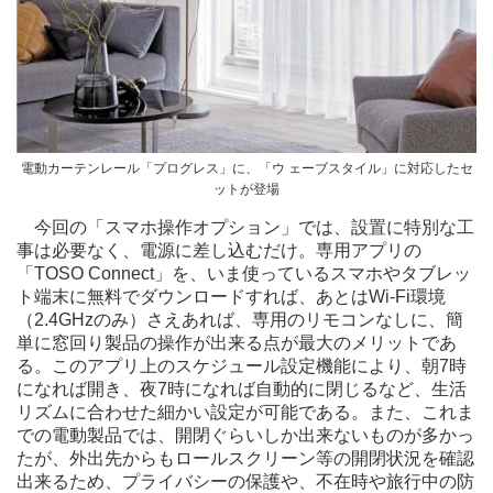
電動カーテンレール「プログレス」に、「ウ ェーブスタイル」に対応したセ
ットが登場
今回の「スマホ操作オプション」では、設置に特別な工
事は必要なく、電源に差し込むだけ。専用アプリの
「TOSO Connect」を、いま使っているスマホやタブレッ
ト端末に無料でダウンロードすれば、あとはWi-Fi環境
（2.4GHzのみ）さえあれば、専用のリモコンなしに、簡
単に窓回り製品の操作が出来る点が最大のメリットであ
る。このアプリ上のスケジュール設定機能により、朝7時
になれば開き、夜7時になれば自動的に閉じるなど、生活
リズムに合わせた細かい設定が可能である。また、これま
での電動製品では、開閉ぐらいしか出来ないものが多かっ
たが、外出先からもロールスクリーン等の開閉状況を確認
出来るため、プライバシーの保護や、不在時や旅行中の防