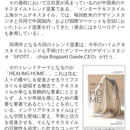
その過程において注目度が高まっているのが中国発のテ
キスタイルトレンド提案である。「インターテキスタイル
上海ホームテキスタイル」では、毎回欧米のデザインスタ
ジオと共同で中国国内、および国際マーケットを念頭にお
いたトレンド提案を行ってきた（過去にはネリーロディー
も参画している）。
30周年となる今回のトレンド提案は、今年のハイムテキ
スタイルトレンドも手掛けたデンマークのデザインスタジ
オ「SPOTT」（Anja Bisgaard Gaede,CEO）が行う。
そのトレンドテーマとなるのが
「HEALING HOME」。これは住む
人々の癒やしを促進させるライフス
タイルを提唱する概念で、テキスタ
イルが単なる装飾的な要素にとどま
らず、人々が幸福を感じるための重
要な要素であるということを示して
いる。インテリアテキスタイルはど
んな空間も聖域に変え、平和と活力
を促進させる、そんなテキスタイル
の可能性を追求した壮大なコンセプ