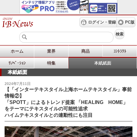
ログイン・登録
PC版
検索
ホーム
業界
商品
ｺﾝﾄﾗｸﾄ
ﾘﾉﾍﾞｰｼｮﾝ
特集
本紙紙面
本紙紙面
2024年7月11日
【「インターテキスタイル上海ホームテキスタイル」事前
情報②】
「SPOTT」によるトレンド提案 「HEALING HOME」
をテーマにテキスタイルの可能性追求
ハイムテキスタイルとの連動性にも注目